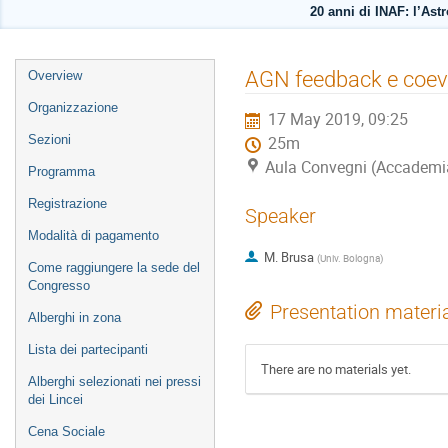
20 anni di INAF: l’Astr
Event
AGN feedback e coevo
Overview
menu
Organizzazione
17 May 2019, 09:25
Sezioni
25m
Aula Convegni (Accademia
Programma
Registrazione
Speaker
Modalità di pagamento
M. Brusa
(
Univ. Bologna
)
Come raggiungere la sede del
Congresso
Presentation materi
Alberghi in zona
Lista dei partecipanti
There are no materials yet.
Alberghi selezionati nei pressi
dei Lincei
Cena Sociale