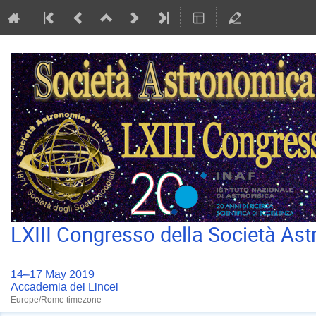
LXIII Congresso della Società Ast
14–17 May 2019
Accademia dei Lincei
Europe/Rome timezone