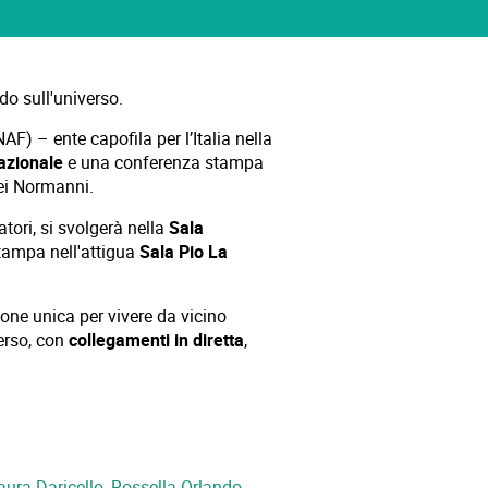
do sull'universo.
AF) – ente capofila per l’Italia nella
azionale
e una conferenza stampa
ei Normanni.
atori, si svolgerà nella
Sala
tampa nell'attigua
Sala Pio La
one unica per vivere da vicino
erso, con
collegamenti in diretta
,
ura Daricello, Rossella Orlando,