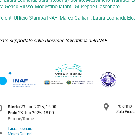
ra Genco Russo, Modestino Iafanti, Giuseppe Fiasconaro.
ferenti Ufficio Stampa INAF: Marco Galliani, Laura Leonardi, Ele
nto supportato dalla Direzione Scientifica dell'INAF
onference
Palermo
Locat
Starts
23 Jun 2025, 16:00
Date/Time
formation
Sala Piers
Ends
23 Jun 2025, 18:00
All
Europe/Rome
times
Laura Leonardi
Chairpersons
are
Marco Galliani