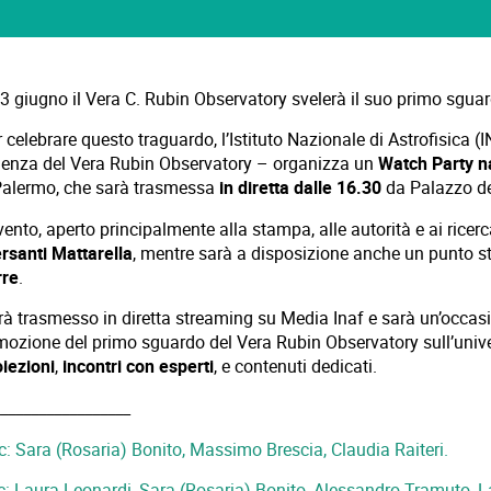
23 giugno il Vera C. Rubin Observatory svelerà il suo primo sguar
 celebrare questo traguardo, l’Istituto Nazionale di Astrofisica (IN
ienza del Vera Rubin Observatory – organizza un
Watch Party n
Palermo, che sarà trasmessa
in diretta dalle 16.30
da Palazzo d
vento, aperto principalmente alla stampa, alle autorità e ai ricerc
ersanti Mattarella
, mentre sarà a disposizione anche un punto s
rre
.
rà trasmesso in diretta streaming su Media Inaf e sarà un’occasi
emozione del primo sguardo del Vera Rubin Observatory sull’univ
oiezioni
,
incontri con esperti
, e contenuti dedicati.
_________________
c: Sara (Rosaria) Bonito, Massimo Brescia, Claudia Raiteri.
c: Laura Leonardi, Sara (Rosaria) Bonito, Alessandro Tramuto, La