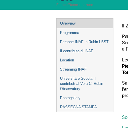
Europe/Rome timezone
Event
Overview
Il 
menu
Programma
Per
Persone INAF in Rubin LSST
Sc
a 
Il contributo di INAF
L'e
Location
Pi
Streaming INAF
To
Università e Scuola: I
Sa
contributi al Vera C. Rubin
l’
Observatory
pr
Photogallery
___
RASSEGNA STAMPA
So
Lo