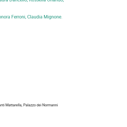
onora Ferroni, Claudia Mignone.
ion
anti Mattarella, Palazzo dei Normanni