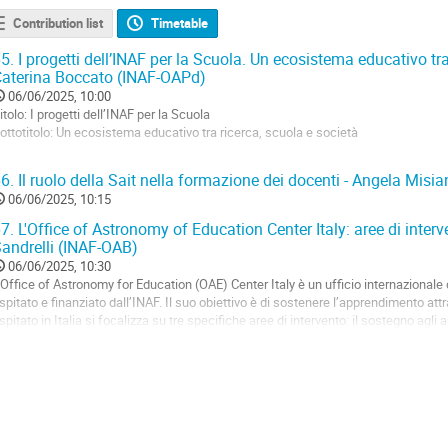
Contribution list
Timetable
5.
I progetti dell’INAF per la Scuola. Un ecosistema educativo tra 
aterina Boccato (INAF-OAPd)
06/06/2025, 10:00
itolo: I progetti dell’INAF per la Scuola
ottotitolo: Un ecosistema educativo tra ricerca, scuola e società
'Istituto Nazionale di Astrofisica (INAF) è da anni impegnato nel promuovere l'ed
6.
Il ruolo della Sait nella formazione dei docenti - Angela Misi
amma di iniziative rivolte al mondo scolastico. Tra queste, spiccano tre portali c
ccessibili:
06/06/2025, 10:15
7.
L'Office of Astronomy of Education Center Italy: aree di interv
duINAF, un...
andrelli (INAF-OAB)
o
06/06/2025, 10:30
o
’Office of Astronomy for Education (OAE) Center Italy è un ufficio internazionale
ontribution
spitato e finanziato dall’INAF. Il suo obiettivo è di sostenere l’apprendimento attr
age
spitato in Italia si focalizza su tre specifiche aree di intervento: il sostegno agli
afforzamento...
o
o
ontribution
age