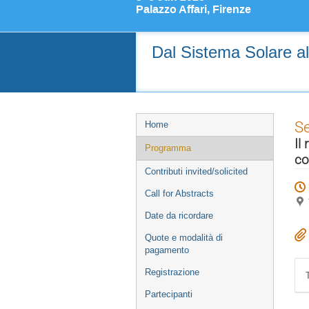
Palazzo Affari, Firenze
Dal Sistema Solare all
Event
S
Home
menu
Il
Programma
co
Contributi invited/solicited
Call for Abstracts
Date da ricordare
Quote e modalità di
pagamento
Registrazione
Partecipanti