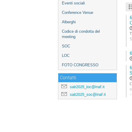
Eventi sociali
Conference Venue
6
C
Alberghi
Codice di condotta del
T
meeting
S
SOC
L
6
g
LOC
a
FOTO CONGRESSO
6
E
S
G
Contatti
t
L
sait2025_loc@inaf.it
c
o
p
o
sait2025_soc@inaf.it
r
G
t
c
p