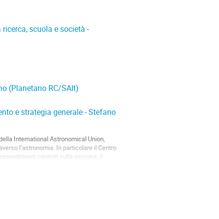
ricerca, scuola e società -
ucazione scientifica attraverso una vasta
ano (Planetario RC/SAIt)
he offrono risorse didattiche innovative e
ento e strategia generale - Stefano
 della International Astronomical Union,
averso l’astronomia. In particolare il Centro
 apprendimenti centrati sulla persona; il