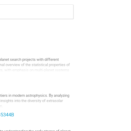
planet search projects with different
nal overview of the statistical properties of
ets, with emphasis on multi-planet systems
tiers in modern astrophysics. By analyzing
nsights into the diversity of extrasolar
m.
135344B