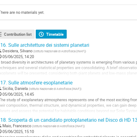
There are no materials yet.
Contribution list
Timetable
16.
Sulle architetture dei sistemi planetari
Desidera, Silvano
(
Istituto Nazionale di Astrofisica (INAF)
)
05/06/2025, 14:20
 broad diversity in architectures of planetary systems is emerging from various 
echniques and several statistical properties are consolidating. A brief observatio
xoplanets will be presented, considering both giant planets and low-mass plan
nd systems somewhat...
17.
Sulle atmosfere esoplanetarie
o
Sicilia, Daniela
(
Istituto Nazionale di Astrofisica (INAF)
)
o
05/06/2025, 14:45
ontribution
The study of exoplanetary atmospheres represents one of the most exciting fron
age
heir composition, thermal structure, and dynamical properties, we can gain deep i
lanets and assess the potential for habitable conditions beyond our Solar Syste
18.
Scoperta di un candidato protoplanetario nel Disco di HD 
 wide range of observational techniques is currently employed to...
Maio, Francesco
(
Istituto Nazionale di Astrofisica (INAF)
)
o
05/06/2025, 15:10
o