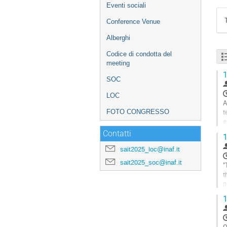
Eventi sociali
Conference Venue
Alberghi
Codice di condotta del
meeting
1
SOC
LOC
A
t
FOTO CONGRESSO
e
a
Contatti
1
G
sait2025_loc@inaf.it
t
sait2025_soc@inaf.it
c
"
p
t
p
1
A
G
t