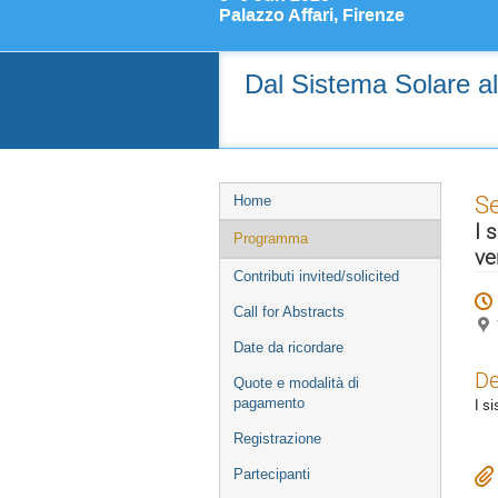
Palazzo Affari, Firenze
Dal Sistema Solare all
Event
S
Home
menu
I 
Programma
ve
Contributi invited/solicited
Call for Abstracts
Date da ricordare
De
Quote e modalità di
I s
pagamento
Registrazione
Partecipanti