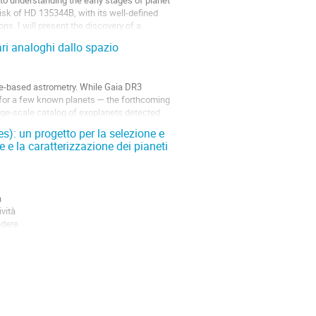
to understanding the early stages of planet
sk of HD 135344B, with its well-defined
ons. I will present the discovery of a
ari analoghi dallo spazio
ce-based astrometry. While Gaia DR3
s for a few known planets — the forthcoming
arge-scale catalog of exoplanets detected
: un progetto per la selezione e
e e la caratterizzazione dei pianeti
a
ività
ndere
l.,