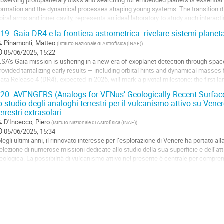
bserving protoplanetary disks and searching for embedded planets is essential 
ontribution
ormation and the dynamical processes shaping young systems. The transition di
age
piral arms and inner cavity, represents an ideal laboratory to study such interacti
otential protoplanet within...
19.
Gaia DR4 e la frontiera astrometrica: rivelare sistemi planet
o
Pinamonti, Matteo
(
Istituto Nazionale di Astrofisica (INAF)
)
o
05/06/2025, 15:22
ontribution
ESA’s Gaia mission is ushering in a new era of exoplanet detection through spa
age
rovided tantalizing early results — including orbital hints and dynamical masse
ata Release 4 (DR4), expected in 2026, will mark a pivotal milestone: the first l
ia astrometry. This breakthrough...
20.
AVENGERS (Analogs for VENus’ Geologically Recent Surfaces)
o studio degli analoghi terrestri per il vulcanismo attivo su Vener
o
errestri extrasolari
o
ontribution
D'Incecco, Piero
(
Istituto Nazionale di Astrofisica (INAF)
)
age
05/06/2025, 15:34
Negli ultimi anni, il rinnovato interesse per l’esplorazione di Venere ha portato all
elezione di numerose missioni dedicate allo studio della sua superficie e dell’att
eologica. La possibilità di vulcanismo attivo nel presente è centrale per compre
’evoluzione interna e atmosferica del pianeta (D’Incecco et al., 2021; Filiberto et a
020).
VENGERS (Analogs for VENus’...
o
o
ontribution