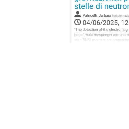
stelle di neutr
contribution
page
Patricelli, Barbara
(
Istituto Nazi
04/06/2025, 12
"The detection of the electromag
era of multi-messenger astronomy 
star (BNS) mergers are progenito
observations will be the detection 
Go
to
contribution
page