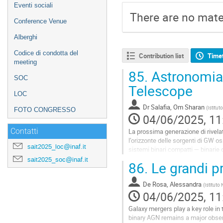
Eventi sociali
There are no mater
Conference Venue
Alberghi
Codice di condotta del
Contribution list
Time
meeting
85.
Astronomia 
SOC
Telescope
LOC
Dr
Salafia, Om Sharan
(
Istitut
FOTO CONGRESSO
04/06/2025, 11
La prossima generazione di rivelat
Contatti
l’orizzonte delle sorgenti di GW o
sait2025_loc@inaf.it
sistemi binari compatti — binarie d
diversi segnali ad...
sait2025_soc@inaf.it
86.
Le grandi pr
Go
to
De Rosa, Alessandra
(
Istituto
contribution
04/06/2025, 11
page
Galaxy mergers play a key role i
binary AGN remains a major obse