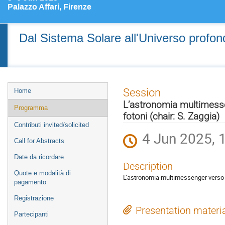
Palazzo Affari, Firenze
Dal Sistema Solare all'Universo profondo
Event
Session
Home
menu
L’astronomia multimesse
Programma
fotoni (chair: S. Zaggia)
Contributi invited/solicited
4 Jun 2025, 
Call for Abstracts
Date da ricordare
Description
Quote e modalità di
L’astronomia multimessenger verso i
pagamento
Registrazione
Presentation materi
Partecipanti