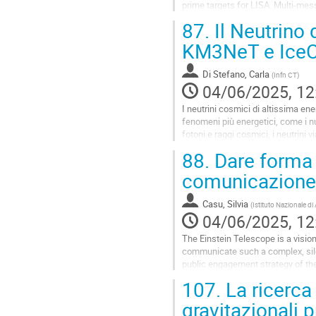
prime targets for LISA. Multi-me
electromagnetic data, enables uniq
87.
Il Neutrino 
Go
KM3NeT e Ice
to
contribution
Di Stefano, Carla
(
Infn CT
)
page
04/06/2025, 12
I neutrini cosmici di altissima ene
fenomeni più energetici, come i nuc
fotoni e raggi cosmici, i neutrini
sorgenti che li...
88.
Dare forma al
Go
comunicazione 
to
contribution
Casu, Silvia
(
Istituto Nazionale di
page
04/06/2025, 12
The Einstein Telescope is a visio
communicate such a complex, silent
public engagement strategy of the
From Sardinia to Europe, from...
107.
La ricerca
Go
gravitazionali p
to