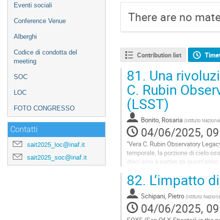
Eventi sociali
There are no mater
Conference Venue
Alberghi
Codice di condotta del
Contribution list
Time
meeting
81.
Una rivoluz
SOC
C. Rubin Obser
LOC
(LSST)
FOTO CONGRESSO
Bonito, Rosaria
(
Istituto Naziona
04/06/2025, 09
Contatti
"Vera C. Rubin Observatory Legacy
sait2025_loc@inaf.it
temporale, la porzione di cielo osse
sait2025_soc@inaf.it
dieci anni a partire da quest’anno.
Ogni notte 10 milioni di eventi “ti
82.
L’impatto di
Go
to
Schipani, Pietro
(
Istituto Naziona
contribution
04/06/2025, 09
page
SOXS (Son Of X-Shooter) is the n