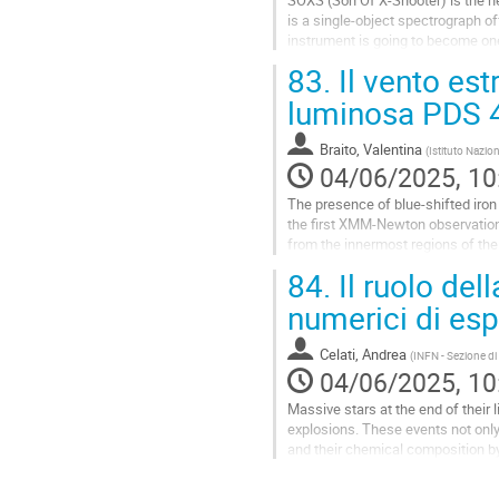
is a single-object spectrograph 
instrument is going to become one
characterization of transients, e.g.
83.
Il vento es
Go
luminosa PDS 4
to
contribution
Braito, Valentina
(
Istituto Nazion
page
04/06/2025, 10
The presence of blue-shifted iron
the first XMM-Newton observation
from the innermost regions of the 
After the successful launch of th
84.
Il ruolo del
Go
numerici di es
to
contribution
Celati, Andrea
(
INFN - Sezione di
page
04/06/2025, 10
Massive stars at the end of their l
explosions. These events not only
and their chemical composition b
magnetic fields are both...