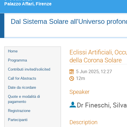
Palazzo Affari, Firenze
Dal Sistema Solare all'Universo profondo
Event
Eclissi Artificiali, Oc
Home
menu
della Corona Solare
Programma
Contributi invited/solicited
5 Jun 2025, 12:27
12m
Call for Abstracts
Date da ricordare
Speaker
Quote e modalità di
pagamento
Dr
Fineschi, Silv
Registrazione
Partecipanti
Description