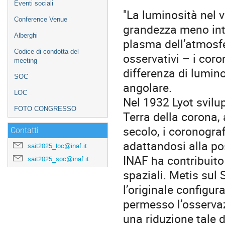
Eventi sociali
"La luminosità nel v
Conference Venue
grandezza meno inte
Alberghi
plasma dell’atmosfe
Codice di condotta del
osservativi – i cor
meeting
differenza di lumino
SOC
angolare.
LOC
Nel 1932 Lyot svilu
FOTO CONGRESSO
Terra della corona, a
secolo, i coronograf
Contatti
adattandosi alla pos
sait2025_loc@inaf.it
INAF ha contribuito 
sait2025_soc@inaf.it
spaziali. Metis sul 
l’originale configur
permesso l’osservaz
una riduzione tale d