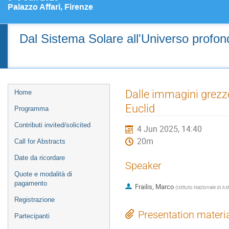
Palazzo Affari, Firenze
Dal Sistema Solare all'Universo profondo
Event
Dalle immagini grezze 
Home
menu
Euclid
Programma
Contributi invited/solicited
4 Jun 2025, 14:40
20m
Call for Abstracts
Date da ricordare
Speaker
Quote e modalità di
pagamento
Frailis, Marco
(
Istituto Nazionale di As
Registrazione
Presentation materi
Partecipanti