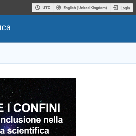
UTC
English (United Kingdom)
Login
fica