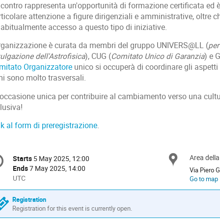
ncontro rappresenta un'opportunità di formazione certificata ed è 
ticolare attenzione a figure dirigenziali e amministrative, oltre 
abitualmente accesso a questo tipo di iniziative.
organizzazione è curata da membri del gruppo UNIVERS@LL (
per
ulgazione dell'Astrofisica
), CUG (
Comitato Unico di Garanzia
) e 
mitato Organizzatore
unico si occuperà di coordinare gli aspetti s
i sono molto trasversali.
’occasione unica per contribuire al cambiamento verso una cultu
lusiva!
k al form di preregistrazione
.
onference
Area dell
Locat
Starts
5 May 2025, 12:00
Date/Time
formation
Ends
7 May 2025, 14:00
Via Piero 
All
UTC
Go to map
times
are
Registration
in
Registration for this event is currently open.
UTC