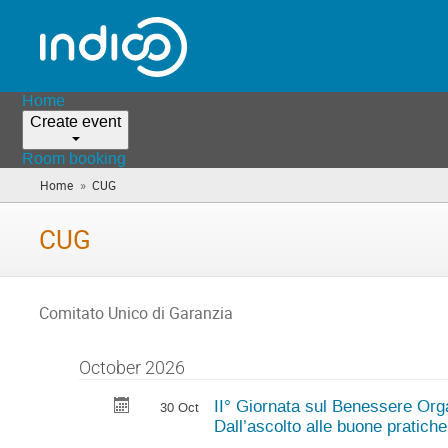
Home
Create event
Room booking
»
Home
CUG
(you
are
here)
CUG
Comitato Unico di Garanzia
October 2026
II° Giornata sul Benessere Org
30 Oct
Dall’ascolto alle buone pratiche 