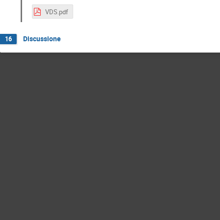
VDS.pdf
Discussione
16