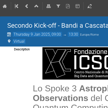
Secondo Kick-off - Bandi a Cascat
Thursday 9 Jan 2025, 09:00
→
13:30
Europe/Rome
Virtual
Description
Lo Spoke 3 
Astrop
Observations 
del 
Quantum Computing 