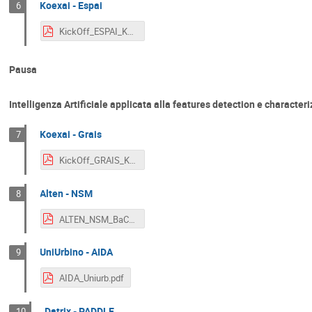
Koexai - Espai
6
KickOff_ESPAI_Koexai.pdf
Pausa
Intelligenza Artificiale applicata alla features detection e character
Koexai - Grais
7
KickOff_GRAIS_Koexai.pdf
Alten - NSM
8
ALTEN_NSM_BaC_KO.pdf
UniUrbino - AIDA
9
AIDA_Uniurb.pdf
Datrix - PADDLE
10