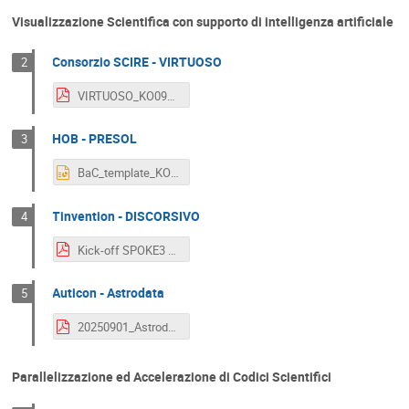
Visualizzazione Scientifica con supporto di intelligenza artificiale
Consorzio SCIRE - VIRTUOSO
2
VIRTUOSO_KO09012025.pdf
HOB - PRESOL
3
BaC_template_KO_EN_HoB-Presol.pptx
Tinvention - DISCORSIVO
4
Kick-off SPOKE3 1-E DiscorsIVO.pdf
Auticon - Astrodata
5
20250901_Astrodata_spoke_kickoff.pdf
Parallelizzazione ed Accelerazione di Codici Scientifici