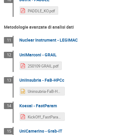
PADDLE_KO.pdf
Metodologie avanzate di analisi dati
Nuclear Instrument - LEGIMAC
11
UniMarconi - GRAIL
12
250109 GRAIL.pdf
UniInsubria - FaB-HPCc
13
Uninsubria-FaB-HPCc.pptx
Koexai - FastParam
14
KickOff_FastParam_Koexai.pdf
UniCamerino - Grab-IT
15