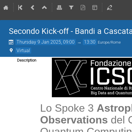
Secondo Kick-off - Bandi a Cascat
Thursday 9 Jan 2025, 09:00
→
13:30
Europe/Rome
Virtual
Description
Lo Spoke 3 
Astrop
Observations 
del 
Quantum Computing 