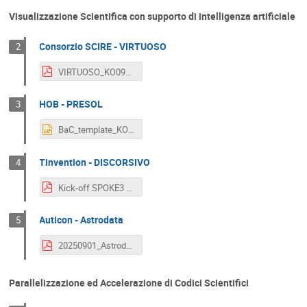
Visualizzazione Scientifica con supporto di intelligenza artificiale
Consorzio SCIRE - VIRTUOSO
2
VIRTUOSO_KO09012025.pdf
HOB - PRESOL
3
BaC_template_KO_EN_HoB-Presol.pptx
Tinvention - DISCORSIVO
4
Kick-off SPOKE3 1-E DiscorsIVO.pdf
Auticon - Astrodata
5
20250901_Astrodata_spoke_kickoff.pdf
Parallelizzazione ed Accelerazione di Codici Scientifici