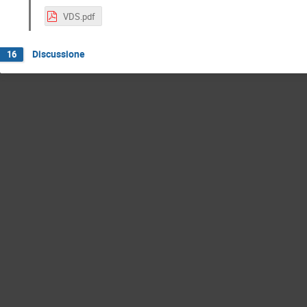
VDS.pdf
Discussione
16