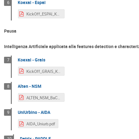
Koexai - Espai
6
KickOff_ESPAI_Koexai.pdf
Pausa
Intelligenza Artificiale applicata alla features detection e character
Koexai - Grais
7
KickOff_GRAIS_Koexai.pdf
Alten - NSM
8
ALTEN_NSM_BaC_KO.pdf
UniUrbino - AIDA
9
AIDA_Uniurb.pdf
Datrix - PADDLE
10