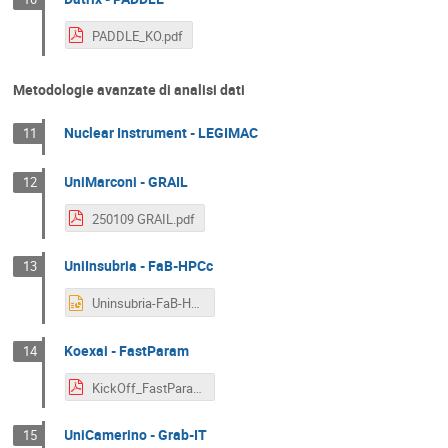
PADDLE_KO.pdf
Metodologie avanzate di analisi dati
Nuclear Instrument - LEGIMAC
11
UniMarconi - GRAIL
12
250109 GRAIL.pdf
UniInsubria - FaB-HPCc
13
Uninsubria-FaB-HPCc.pptx
Koexai - FastParam
14
KickOff_FastParam_Koexai.pdf
UniCamerino - Grab-IT
15