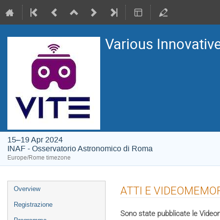
Various Innovative
15–19 Apr 2024
INAF - Osservatorio Astronomico di Roma
Europe/Rome timezone
Event
ATTI E VIDEOMEMO
Overview
menu
Registrazione
Sono state pubblicate le Video