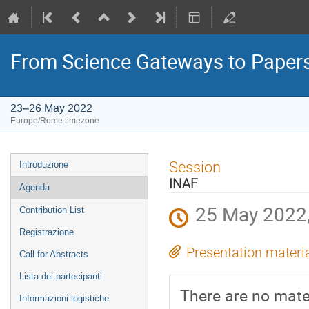
From Science Gateways to Paper
23–26 May 2022
Europe/Rome timezone
Event
Session
Introduzione
menu
INAF
Agenda
25 May 2022,
Contribution List
Registrazione
Presentation materi
Call for Abstracts
Lista dei partecipanti
There are no mater
Informazioni logistiche