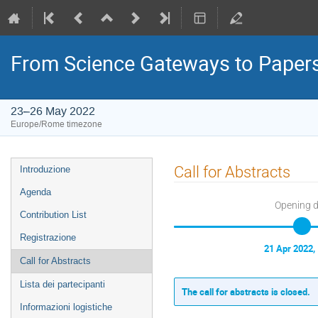
From Science Gateways to Paper
23–26 May 2022
Europe/Rome timezone
Event
Call for Abstracts
Introduzione
menu
Agenda
Opening 
Contribution List
Registrazione
21 Apr 2022,
Call for Abstracts
Lista dei partecipanti
The call for abstracts is closed.
Informazioni logistiche