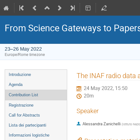
From Science Gateways to Paper
23–26 May 2022
Europe/Rome timezone
Event
The INAF radio data 
Introduzione
menu
Agenda
24 May 2022, 15:50
Contribution List
20m
Registrazione
Speaker
Call for Abstracts
Alessandra Zanichelli
(
Istituto Nazi
Lista dei partecipanti
Informazioni logistiche