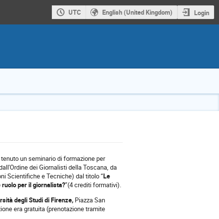
UTC
English (United Kingdom)
Login
 è tenuto un seminario di formazione per
 dall'Ordine dei Giornalisti della Toscana, da
ni Scientifiche e Tecniche) dal titolo “
Le
uolo per il giornalista?
”(4 crediti formativi).
sità degli Studi di Firenze,
Piazza San
ione era gratuita (prenotazione tramite