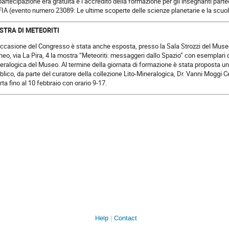
partecipazione era gratuita e l’accredito della formazione per gli insegnanti part
IA (evento numero 23089: Le ultime scoperte delle scienze planetarie e la scuol
STRA DI METEORITI
occasione del Congresso è stata anche esposta, presso la Sala Strozzi del Muse
neo, via La Pira, 4 la mostra “Meteoriti: messaggeri dallo Spazio” con esemplari di
eralogica del Museo. Al termine della giornata di formazione è stata proposta una vi
blico, da parte del curatore della collezione Lito-Mineralogica, Dr. Vanni Moggi C
rta fino al 10 febbraio con orario 9-17.
Help
Contact