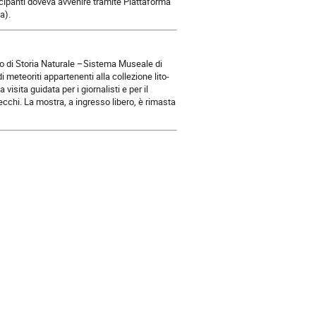
ecipanti doveva avvenire tramite Piattaforma
a).
o di Storia Naturale –Sistema Museale di
 meteoriti appartenenti alla collezione lito-
sita guidata per i giornalisti e per il
ecchi. La mostra, a ingresso libero, è rimasta