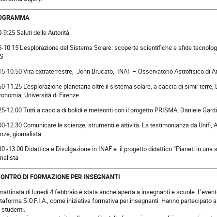
OGRAMMA
0-9:25 Saluti delle Autorità
5-10:15 L’esplorazione del Sistema Solare: scoperte scientifiche e sfide tecnolog
S
15-10.50 Vita extraterrestre, John Brucato, INAF – Osservatorio Astrofisico di Ar
50-11.25 L’esplorazione planetaria oltre il sistema solare, a caccia di simil-terre
ronomia, Università di Firenze
25-12.00 Tutti a caccia di bolidi e meteoriti con il progetto PRISMA, Daniele Gar
00-12.30 Comunicare le scienze, strumenti e attività. La testimonianza da Unifi, An
enze, giornalista
30 -13:00 Didattica e Divulgazione in INAF e il progetto didattico “Pianeti in una
rnalista
CONTRO DI FORMAZIONE PER INSEGNANTI
mattinata di lunedì 4 febbraio è stata anche aperta a insegnanti e scuole. L’event
ttaforma S.O.F.I.A., come iniziativa formativa per insegnanti. Hanno partecipato 
 studenti.