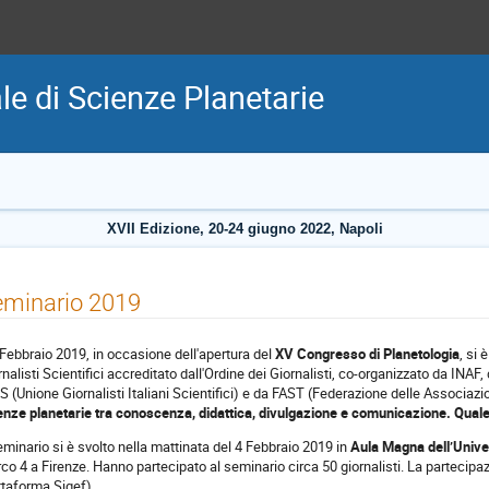
e di Scienze Planetarie
XVII Edizione, 20-24 giugno 2022, Napoli
eminario 2019
4 Febbraio 2019, in occasione dell'apertura del
XV Congresso di Planetologia
, si
rnalisti Scientifici accreditato dall'Ordine dei Giornalisti, co-organizzato da INAF,
S (Unione Giornalisti Italiani Scientifici) e da FAST (Federazione delle Associazio
enze planetarie tra conoscenza, didattica, divulgazione e comunicazione. Quale r
seminario si è svolto nella mattinata del 4 Febbraio 2019 in
Aula Magna dell’Univer
co 4 a Firenze. Hanno partecipato al seminario circa 50 giornalisti. La partecipaz
ttaforma Sigef).