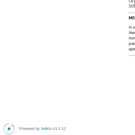
La 
SOF
MO
In 
Ate
min
pub
ape
Powered by
Indico
v3.3.12