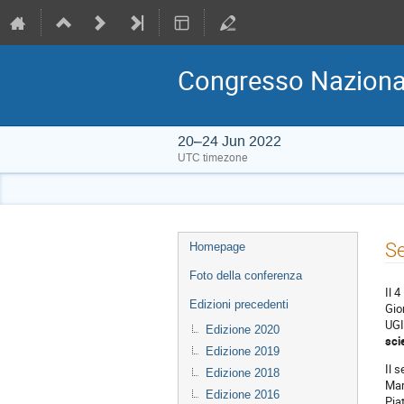
Congresso Nazional
20–24 Jun 2022
UTC timezone
Event
S
Homepage
menu
Foto della conferenza
Il 
Edizioni precedenti
Gio
UGI
Edizione 2020
sci
Edizione 2019
Il 
Edizione 2018
Mar
Edizione 2016
Pia