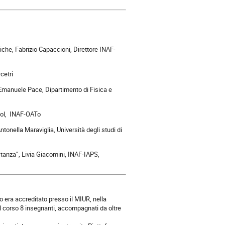
iche, Fabrizio Capaccioni, Direttore INAF-
cetri
, Emanuele Pace, Dipartimento di Fisica e
diol, INAF-OATo
tonella Maraviglia, Università degli studi di
 stanza”, Livia Giacomini, INAF-IAPS,
o era accreditato presso il MIUR, nella
al corso 8 insegnanti, accompagnati da oltre