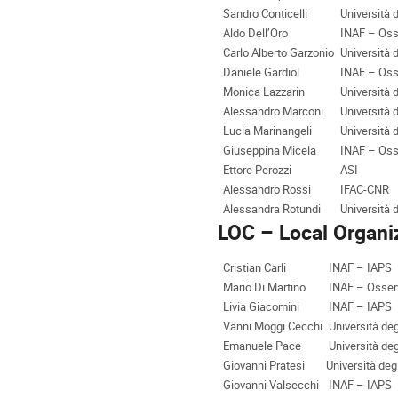
Sandro Conticelli
Università d
Aldo Dell’Oro
INAF – Osser
Carlo Alberto Garzonio
Università d
Daniele Gardiol
INAF – Osse
Monica Lazzarin
Università d
Alessandro Marconi
Università d
Lucia Marinangeli
Università d
Giuseppina Micela
INAF – Osse
Ettore Perozzi
ASI
Alessandro Rossi
IFAC-CNR
Alessandra Rotundi
Università 
LOC – Local Organ
Cristian Carli
INAF – IAPS
Mario Di Martino
INAF – Osserva
Livia Giacomini
INAF – IAPS
Vanni Moggi Cecchi
Università degl
Emanuele Pace
Università degl
Giovanni Pratesi
Università degl
Giovanni Valsecchi
INAF – IAPS