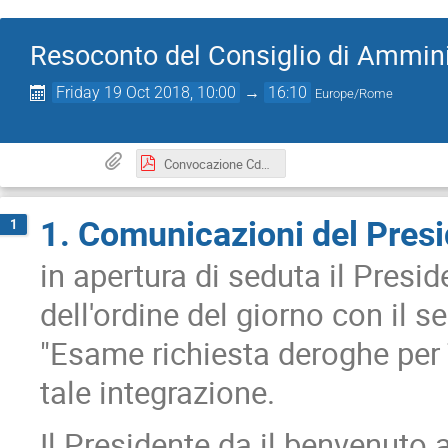
Resoconto del Consiglio di Ammini
Friday 19 Oct 2018, 10:00
→
16:10
Europe/Rome
Convocazione CdA 19 ottobre 2018.pdf
1. Comunicazioni del Pres
1
in apertura di seduta il Presi
dell'ordine del giorno con il 
"Esame richiesta deroghe per
tale integrazione.
Il Presidente da il benvenuto 