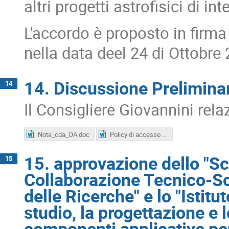
altri progetti astrofisici di i
L'accordo è proposto in firma
nella data deel 24 di Ottobre
14. Discussione Preliminar
14
Il Consigliere Giovannini rela
Nota_cda_OA.doc
Policy di accesso aperto_INAF_BOZZA_20180424(FMZ)_ag.docx
15. approvazione dello "S
15
Collaborazione Tecnico-Sci
delle Ricerche" e lo "Istitu
studio, la progettazione e l
componenti applicative per 