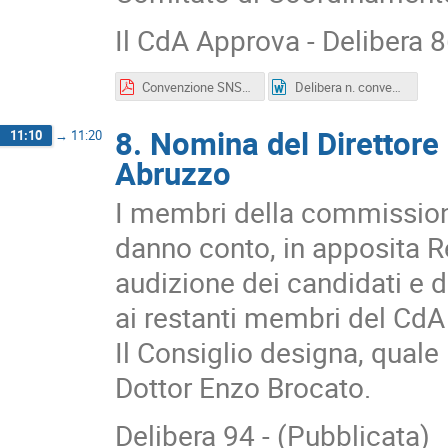
Il CdA Approva - Delibera 
Convenzione SNS-INAF 07.09.2018.pdf
Delibera n. convenzione INAF-SNS.docx
8. Nomina del Direttore
11:10
→
11:20
Abruzzo
I membri della commissione 
danno conto, in apposita Re
audizione dei candidati e d
ai restanti membri del CdA 
Il Consiglio designa, quale 
Dottor Enzo Brocato.
Delibera 94 - (Pubblicata)