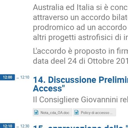
Australia ed Italia si è co
attraverso un accordo bilat
prodromico ad un accordo p
altri progetti astrofisici d
L'accordo è proposto in fir
data deel 24 di Ottobre 20
14. Discussione Prelimi
12:00
→
12:10
Access"
Il Consigliere Giovannini re
Nota_cda_OA.doc
Policy di accesso aperto_INAF_BOZZA_20180424(FMZ)_ag.docx
12:10
→
12:30