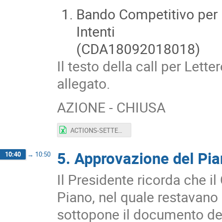
Bando Competitivo per l
Intenti
(CDA18092018018)
Il testo della call per Lett
allegato.
AZIONE - CHIUSA
ACTIONS-SETTEMBRE-V3.xlsx
5. Approvazione del Pi
10:40
→
10:50
Il Presidente ricorda che il
Piano, nel quale restavano d
sottopone il documento def