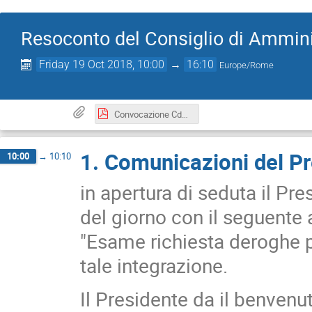
Resoconto del Consiglio di Ammini
Friday 19 Oct 2018, 10:00
→
16:10
Europe/Rome
Convocazione CdA 19 ottobre 2018.pdf
1. Comunicazioni del P
10:00
→
10:10
in apertura di seduta il Pre
del giorno con il seguente
"Esame richiesta deroghe 
tale integrazione.
Il Presidente da il benvenu