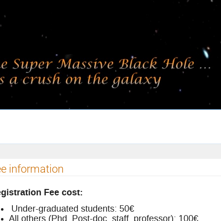
e information
gistration Fee cost:
Under-graduated students: 50€
All others (Phd, Post-doc, staff, professor): 100€