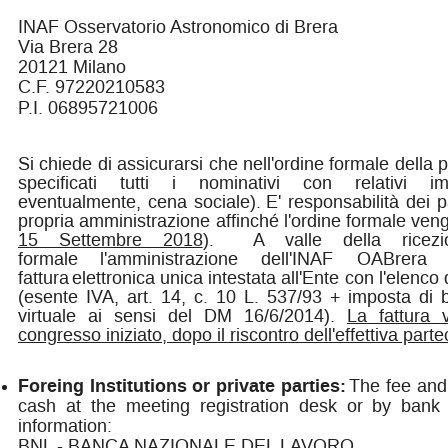
INAF Osservatorio Astronomico di Brera
Via Brera 28
20121 Milano
C.F. 97220210583
P.I.
06895721006
Si chiede di assicurarsi che nell'ordine formale della
specificati tutti i nominativi con relativi i
eventualmente, cena sociale).
E' responsabilità dei pa
propria amministrazione affinché l'ordine formale venga
15 Settembre 2018
).
A valle della ricez
formale
l'amministrazione dell'INAF OABrer
fattura
elettronica unica intestata all'Ente con l'elenco
(esente IVA, art. 14, c. 10 L. 537/93 + imposta di b
virtuale ai sensi del DM 16/6/2014).
La fattura
congresso iniziato, dopo il riscontro dell'effettiva partec
Foreing Institutions or private parties:
The fee and
cash at the meeting registration desk or by bank t
information:
BNL - BANCA NAZIONALE DEL LAVORO