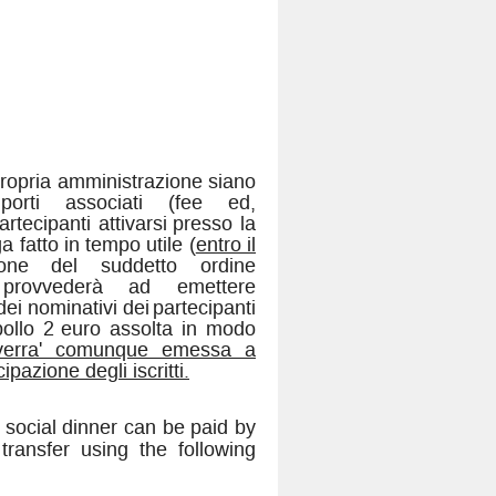
 propria amministrazione siano
mporti associati (fee ed,
rtecipanti attivarsi
presso la
 fatto in tempo utile (
entro il
ione del suddetto ordine
a provvederà ad emettere
 dei nominativi dei
partecipanti
ollo 2
euro assolta in modo
 verra' comunque emessa a
ipazione degli iscritti.
 social dinner can be paid by
ransfer using the following