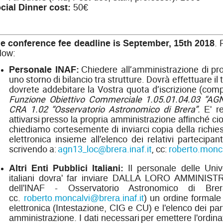
cial Dinner cost:
50€
e conference fee deadline is September, 15th 2018
. 
low:
Personale INAF:
all’amministrazione di pr
Chiedere
uno storno di
bilancio tra strutture.
Dovrà effettuare il
dovrete addebitare la Vostra quota d’iscrizione (comp
Funzione Obiettivo Commerciale 1.05.01.04.03 “AGN
CRA 1.02 “Osservatorio Astronomico di Brera”.
E' r
attivarsi
presso la propria amministrazione affinché cio
chiediamo cortesemente di inviarci copia della richie
elettronica insieme all’elenco dei relativi partecipan
scrivendo a:
agn13_loc@brera.inaf.it
,
cc:
roberto.monca
Altri Enti Pubblici Italiani:
Il personale delle Unive
italiani dovra' far inviare DALLA LORO AMMINISTR
dell'INAF - Osservatorio Astronomico di Bre
cc.
roberto.moncalvi@brera.inaf.it
) un ordine formale 
elettronica (Intestazione, CIG e CU) e l'elenco dei part
amministrazione. I dati necessari
per emettere l'ordina