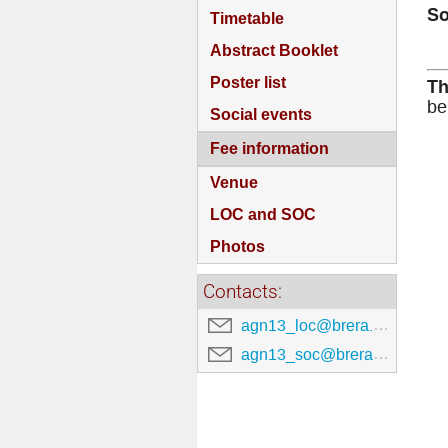
So
Timetable
Abstract Booklet
Poster list
Th
be
Social events
Fee information
Venue
LOC and SOC
Photos
Contacts:
agn13_loc@brera.inaf.it
agn13_soc@brera.inaf.it