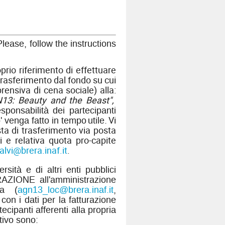
Please, follow the instructions
oprio riferimento di
effettuare
 trasferimento dal fondo su cui
rensiva di cena sociale) alla:
13: Beauty and the Beast",
esponsabilità dei partecipanti
Vi
' venga fatto in tempo
utile.
sta di trasferimento via posta
ti e relativa quota pro-capite
lvi@brera.inaf.it
.
rsità e di altri enti pubblici
AZIONE all'amministrazione
ra (
agn13_loc@brera.inaf.it
,
con i dati per la fatturazione
ecipanti afferenti alla propria
tivo sono: