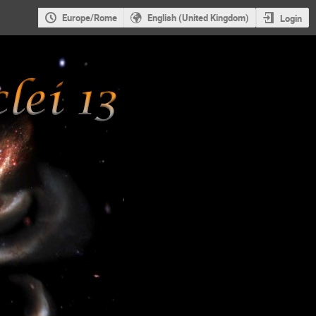
Europe/Rome
English (United Kingdom)
Login
e Beast