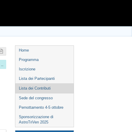
Event
Home
menu
Programma
Presentazione Progetti e Idee
Iscrizione
Lista dei Partecipanti
Lista dei Contributi
Sede del congresso
Pernottamento 4-5 ottobre
Sponsorizzazione di
AstroTriVen 2025