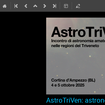
AstroTriVen: astron