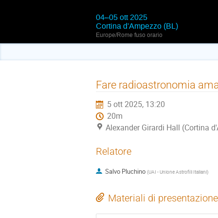
04–05 ott 2025
Cortina d'Ampezzo (BL)
Europe/Rome fuso orario
Fare radioastronomia amat
5 ott 2025, 13:20
20m
Alexander Girardi Hall (Cortina 
Relatore
Salvo Pluchino
(
UAI - Unione Astrofili Italiani
)
Materiali di presentazione