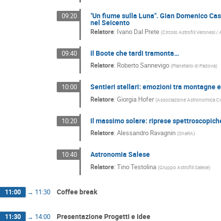
"Un fiume sulla Luna". Gian Domenico Cassin
09:20
nel Seicento
Relatore
:
Ivano Dal Prete
(
Circolo Astrofili Veronesi /
Il Boote che tardi tramonta…
09:40
Relatore
:
Roberto Sannevigo
(
Planetario di Padova
)
Sentieri stellari: emozioni tra montagne e
10:00
Relatore
:
Giorgia Hofer
(
Associazione Astronomica Co
Il massimo solare: riprese spettroscopiche
10:20
Relatore
:
Alessandro Ravagnin
(
ShaRA
)
Astronomia Salese
10:40
Relatore
:
Tino Testolina
(
Gruppo Astrofili Salese
)
Coffee break
11:00
→
11:30
Presentazione Progetti e Idee
11:30
→
14:00