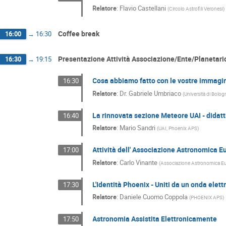
Relatore
:
Flavio Castellani
(
Circolo Astrofili Veronesi
)
Coffee break
16:00
→
16:30
Presentazione Attività Associazione/Ente/Planetari
16:30
→
19:15
Cosa abbiamo fatto con le vostre immagi
16:30
Relatore
:
Dr.
Gabriele Umbriaco
(
Università di Bologn
La rinnovata sezione Meteore UAI - didatt
16:40
Relatore
:
Mario Sandri
(
UAI, Phoenix APS
)
Attività dell' Associazione Astronomica 
17:00
Relatore
:
Carlo Vinante
(
Associazione Astronomica Euga
L'Identità Phoenix - Uniti da un onda ele
17:30
Relatore
:
Daniele Cuomo Coppola
(
PHOENIX APS
)
Astronomia Assistita Elettronicamente
17:50