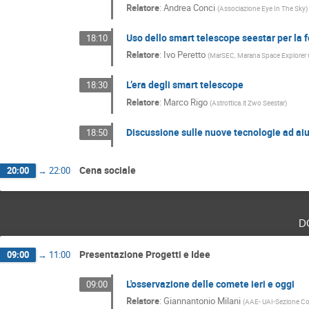
Relatore
:
Andrea Conci
(
Associazione Eye In The Sky
)
Uso dello smart telescope seestar per la fo
18:10
Relatore
:
Ivo Peretto
(
MarSEC, Marana Space Explorer C
L’era degli smart telescope
18:30
Relatore
:
Marco Rigo
(
Astrottica.it Zwo Seestar
)
Discussione sulle nuove tecnologie ad aiu
18:50
Cena sociale
20:00
→
22:00
d
Presentazione Progetti e Idee
09:00
→
11:00
L'osservazione delle comete ieri e oggi
09:00
Relatore
:
Giannantonio Milani
(
AAE- UAI-Sezione C