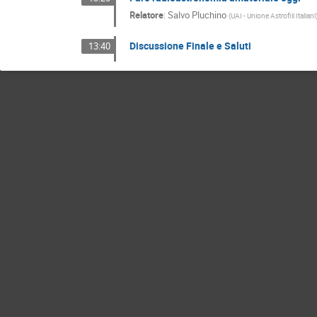
Relatore
:
Salvo Pluchino
(
UAI - Unione Astrofili Italiani
Discussione Finale e Saluti
13:40