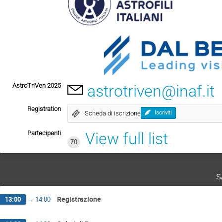
AstroTriVen 2025
astrotriven@inaf.it
Registration
Scheda di iscrizione
Iscriviti
Partecipanti
View full list
70
s
Registrazione
13:00
→
14:00