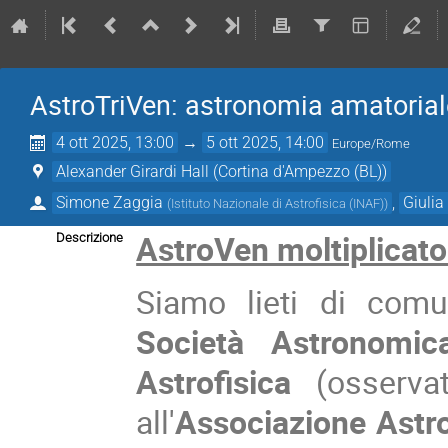
AstroTriVen: astronomia amatoriale
4 ott 2025, 13:00
→
5 ott 2025, 14:00
Europe/Rome
Alexander Girardi Hall (Cortina d'Ampezzo (BL))
Simone Zaggia
,
Giulia
(
Istituto Nazionale di Astrofisica (INAF)
)
AstroVen moltiplicato
Descrizione
Siamo lieti di com
Società Astronomica
Astrofisica
(osserva
all'
Associazione Astr