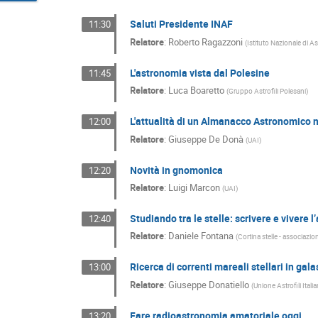
Saluti Presidente INAF
11:30
Relatore
:
Roberto Ragazzoni
(
Istituto Nazionale di A
L'astronomia vista dal Polesine
11:45
Relatore
:
Luca Boaretto
(
Gruppo Astrofili Polesani
)
L'attualità di un Almanacco Astronomico 
12:00
Relatore
:
Giuseppe De Donà
(
UAI
)
Novità in gnomonica
12:20
Relatore
:
Luigi Marcon
(
UAI
)
Studiando tra le stelle: scrivere e vivere 
12:40
Relatore
:
Daniele Fontana
(
Cortina stelle - associazi
Ricerca di correnti mareali stellari in gala
13:00
Relatore
:
Giuseppe Donatiello
(
Unione Astrofili Ital
Fare radioastronomia amatoriale oggi
13:20