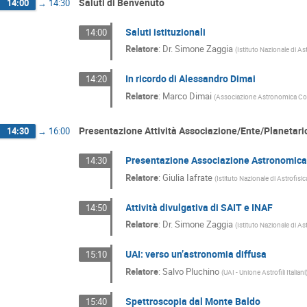
Saluti di Benvenuto
14:00
→
14:30
Saluti istituzionali
14:00
Relatore
:
Dr.
Simone Zaggia
(
Istituto Nazionale di As
In ricordo di Alessandro Dimai
14:20
Relatore
:
Marco Dimai
(
Associazione Astronomica Co
Presentazione Attività Associazione/Ente/Planetari
14:30
→
16:00
Presentazione Associazione Astronomica
14:30
Relatore
:
Giulia Iafrate
(
Istituto Nazionale di Astrofisi
Attività divulgativa di SAIT e INAF
14:50
Relatore
:
Dr.
Simone Zaggia
(
Istituto Nazionale di As
UAI: verso un’astronomia diffusa
15:10
Relatore
:
Salvo Pluchino
(
UAI - Unione Astrofili Italiani
Spettroscopia dal Monte Baldo
15:40