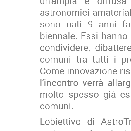
un'ampia e diffusa 
astronomici amatoriali
sono nati 9 anni f
biennale. Essi hanno 
condividere, dibatter
comuni tra tutti i pr
Come innovazione risp
l’incontro verrà allar
molto spesso già esis
comuni.
L'obiettivo di Astr