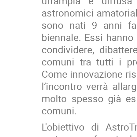
un'ampia e diffusa 
astronomici amatoriali
sono nati 9 anni f
biennale. Essi hanno 
condividere, dibatter
comuni tra tutti i pr
Come innovazione risp
l’incontro verrà allar
molto spesso già esis
comuni.
L'obiettivo di Astr