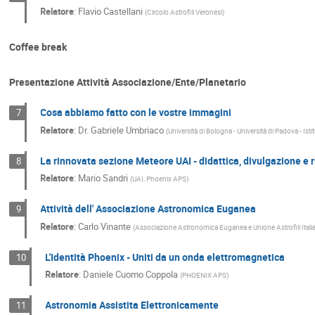
Relatore
:
Flavio Castellani
(
Circolo Astrofili Veronesi
)
Coffee break
Presentazione Attività Associazione/Ente/Planetario
Cosa abbiamo fatto con le vostre immagini
7
Relatore
:
Dr.
Gabriele Umbriaco
(
Università di Bologna - Università di Padova - Ist
La rinnovata sezione Meteore UAI - didattica, divulgazione e 
8
Relatore
:
Mario Sandri
(
UAI, Phoenix APS
)
Attività dell' Associazione Astronomica Euganea
9
Relatore
:
Carlo Vinante
(
Associazione Astronomica Euganea e Unione Astrofili Itali
L'Identità Phoenix - Uniti da un onda elettromagnetica
10
Relatore
:
Daniele Cuomo Coppola
(
PHOENIX APS
)
Astronomia Assistita Elettronicamente
11