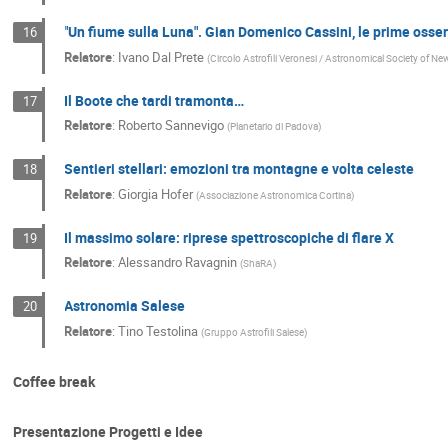
"Un fiume sulla Luna". Gian Domenico Cassini, le prime osserva
16
Relatore
:
Ivano Dal Prete
(
Circolo Astrofili Veronesi / Astronomical Society of New
Il Boote che tardi tramonta…
17
Relatore
:
Roberto Sannevigo
(
Planetario di Padova
)
Sentieri stellari: emozioni tra montagne e volta celeste
18
Relatore
:
Giorgia Hofer
(
Associazione Astronomica Cortina
)
Il massimo solare: riprese spettroscopiche di flare X
19
Relatore
:
Alessandro Ravagnin
(
ShaRA
)
Astronomia Salese
20
Relatore
:
Tino Testolina
(
Gruppo Astrofili Salese
)
Coffee break
Presentazione Progetti e Idee