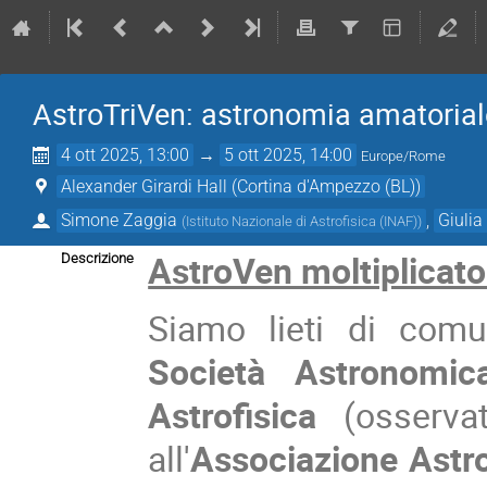
AstroTriVen: astronomia amatoriale
4 ott 2025, 13:00
→
5 ott 2025, 14:00
Europe/Rome
Alexander Girardi Hall (Cortina d'Ampezzo (BL))
Simone Zaggia
,
Giulia
(
Istituto Nazionale di Astrofisica (INAF)
)
AstroVen moltiplicato
Descrizione
Siamo lieti di com
Società Astronomica
Astrofisica
(osserva
all'
Associazione Astr