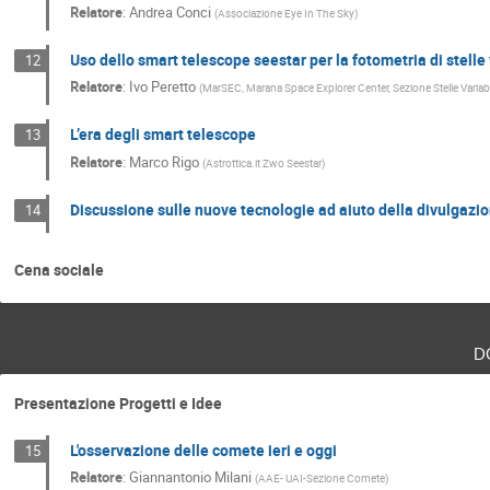
Relatore
:
Andrea Conci
(
Associazione Eye In The Sky
)
Uso dello smart telescope seestar per la fotometria di stelle 
12
Relatore
:
Ivo Peretto
(
MarSEC, Marana Space Explorer Center, Sezione Stelle Varia
L’era degli smart telescope
13
Relatore
:
Marco Rigo
(
Astrottica.it Zwo Seestar
)
Discussione sulle nuove tecnologie ad aiuto della divulgazi
14
Cena sociale
d
Presentazione Progetti e Idee
L'osservazione delle comete ieri e oggi
15
Relatore
:
Giannantonio Milani
(
AAE- UAI-Sezione Comete
)