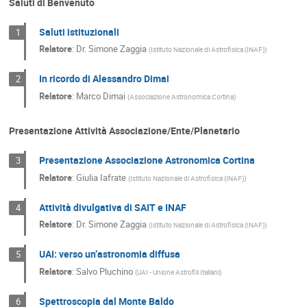
Saluti di Benvenuto
Saluti istituzionali
1
Relatore
:
Dr.
Simone Zaggia
(
Istituto Nazionale di Astrofisica (INAF)
)
In ricordo di Alessandro Dimai
2
Relatore
:
Marco Dimai
(
Associazione Astronomica Cortina
)
Presentazione Attività Associazione/Ente/Planetario
Presentazione Associazione Astronomica Cortina
3
Relatore
:
Giulia Iafrate
(
Istituto Nazionale di Astrofisica (INAF)
)
Attività divulgativa di SAIT e INAF
4
Relatore
:
Dr.
Simone Zaggia
(
Istituto Nazionale di Astrofisica (INAF)
)
UAI: verso un’astronomia diffusa
5
Relatore
:
Salvo Pluchino
(
UAI - Unione Astrofili Italiani
)
Spettroscopia dal Monte Baldo
6