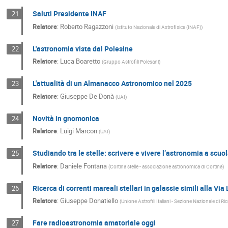
Saluti Presidente INAF
21
Relatore
:
Roberto Ragazzoni
(
Istituto Nazionale di Astrofisica (INAF)
)
L'astronomia vista dal Polesine
22
Relatore
:
Luca Boaretto
(
Gruppo Astrofili Polesani
)
L'attualità di un Almanacco Astronomico nel 2025
23
Relatore
:
Giuseppe De Donà
(
UAI
)
Novità in gnomonica
24
Relatore
:
Luigi Marcon
(
UAI
)
Studiando tra le stelle: scrivere e vivere l’astronomia a scuol
25
Relatore
:
Daniele Fontana
(
Cortina stelle - associazione astronomica di Cortina
)
Ricerca di correnti mareali stellari in galassie simili alla Via
26
Relatore
:
Giuseppe Donatiello
(
Unione Astrofili Italiani - Sezione Nazionale di R
Fare radioastronomia amatoriale oggi
27