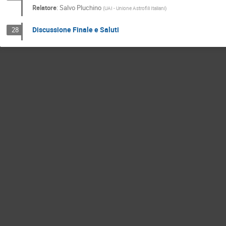
Relatore
:
Salvo Pluchino
(
UAI - Unione Astrofili Italiani
)
Discussione Finale e Saluti
28