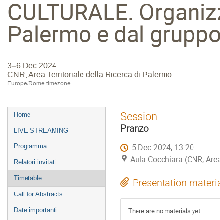
CULTURALE. Organizza
Palermo e dal gruppo
3–6 Dec 2024
CNR, Area Territoriale della Ricerca di Palermo
Europe/Rome timezone
Event
Session
Home
menu
Pranzo
LIVE STREAMING
5 Dec 2024, 13:20
Programma
Aula Cocchiara (CNR, Area 
Relatori invitati
Timetable
Presentation materi
Call for Abstracts
Date importanti
There are no materials yet.