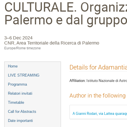
CULTURALE. Organizza
Palermo e dal gruppo
3–6 Dec 2024
CNR, Area Territoriale della Ricerca di Palermo
Europe/Rome timezone
Event
Details for Adamantia
Home
menu
LIVE STREAMING
Affiliation:
Istituto Nazionale di Astr
Programma
Relatori invitati
Author in the following
Timetable
Call for Abstracts
A Gianni Rodari, via Lattea quaraq
Date importanti