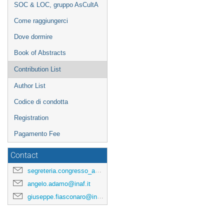
SOC & LOC, gruppo AsCultA
Come raggiungerci
Dove dormire
Book of Abstracts
Contribution List
Author List
Codice di condotta
Registration
Pagamento Fee
Contact
segreteria.congresso_asculta@ifc.inaf.it
angelo.adamo@inaf.it
giuseppe.fiasconaro@inaf.it