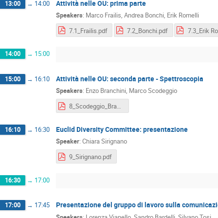
Attività nelle OU: prima parte
13:00
→
14:00
Speakers
:
Marco Frailis
,
Andrea Bonchi
,
Erik Romelli
7.1_Frailis.pdf
7.2_Bonchi.pdf
7.3_Erik Ro
14:00
→
15:00
Attività nelle OU: seconda parte - Spettroscopia
15:00
→
16:10
Speakers
:
Enzo Branchini
,
Marco Scodeggio
8_Scodeggio_Branchini.pdf
Euclid Diversity Committee: presentazione
16:10
→
16:30
Speaker
:
Chiara Sirignano
9_Sirignano.pdf
16:30
→
17:00
Presentazione del gruppo di lavoro sulla comunicaz
17:00
→
17:45
Speakers
:
Lorenza Vianello
,
Sandro Bardelli
,
Silvano Tosi