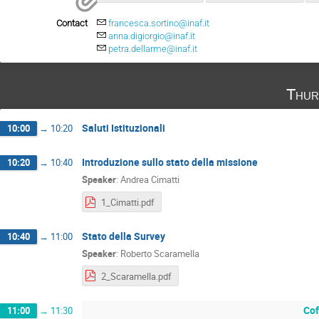
Contact
francesca.sortino@inaf.it
anna.digiorgio@inaf.it
petra.dellarme@inaf.it
Thur
Saluti Istituzionali
10:00
→
10:20
Introduzione sullo stato della missione
10:20
→
10:40
Speaker
:
Andrea Cimatti
1_Cimatti.pdf
Stato della Survey
10:40
→
11:00
Speaker
:
Roberto Scaramella
2_Scaramella.pdf
Cof
11:00
→
11:30