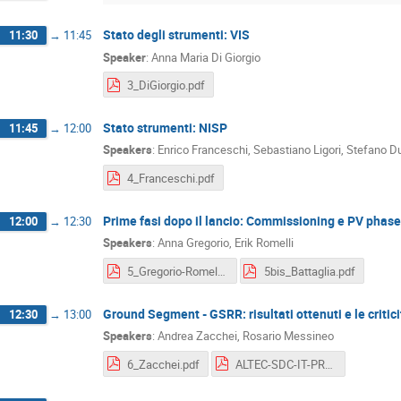
Stato degli strumenti: VIS
11:30
→
11:45
Speaker
:
Anna Maria Di Giorgio
3_DiGiorgio.pdf
Stato strumenti: NISP
11:45
→
12:00
Speakers
:
Enrico Franceschi
,
Sebastiano Ligori
,
Stefano Du
4_Franceschi.pdf
Prime fasi dopo il lancio: Commissioning e PV phase
12:00
→
12:30
Speakers
:
Anna Gregorio
,
Erik Romelli
5_Gregorio-Romelli.pdf
5bis_Battaglia.pdf
Ground Segment - GSRR: risultati ottenuti e le criti
12:30
→
13:00
Speakers
:
Andrea Zacchei
,
Rosario Messineo
6_Zacchei.pdf
ALTEC-SDC-IT-PROD-2023_finalV1.pdf