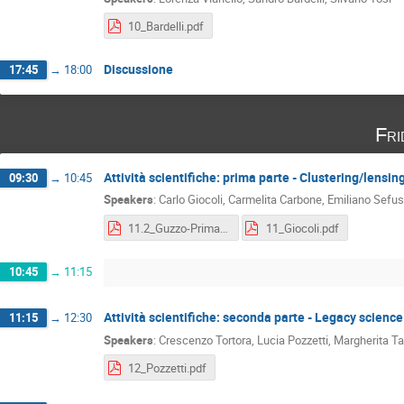
10_Bardelli.pdf
Discussione
17:45
→
18:00
Fri
Attività scientifiche: prima parte - Clustering/lensin
09:30
→
10:45
Speakers
:
Carlo Giocoli
,
Carmelita Carbone
,
Emiliano Sefus
11.2_Guzzo-PrimaryScienceStatus.pdf
11_Giocoli.pdf
10:45
→
11:15
Attività scientifiche: seconda parte - Legacy science
11:15
→
12:30
Speakers
:
Crescenzo Tortora
,
Lucia Pozzetti
,
Margherita Ta
12_Pozzetti.pdf