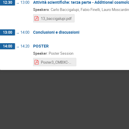
Attività scientifiche: terza parte - Additional cosmol
12:30
→
13:00
Speakers
:
Carlo Baccigalupi
,
Fabio Finelli
,
Lauro Moscardin
13_baccigalupi.pdf
Conclusioni e discussioni
13:00
→
14:00
POSTER
14:00
→
14:20
Speaker
:
Poster Session
Poster3_CMBXC-WP1_Sims_Cov_poster_new.pdf