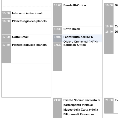
15:00
Banda IR-Ottico
15:00
Di
15:30
Interventi istituzionali
16:00
Planetologia/exo-planets
16:20
Co
16:30
Coffe Break
16:40
Di
17:00
Coffe Break
17:00
l contributo dell’INFN
-
Oliviero Cremonesi
(
INFN
)
17:30
Planetologia/exo-planets
17:30
Banda IR-Ottico
21:00
Evento Sociale riservato ai
21:00
Ev
partecipanti: Visita al
Museo della Carta e della
Filigrana di Pioraco ---