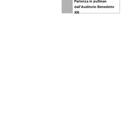
Partenza in pullman
dall'Auditorio Benedetto
XIII