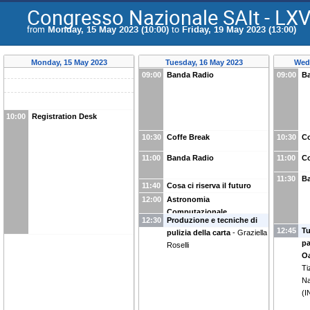
Congresso Nazionale SAIt - LX
from
Monday, 15 May 2023 (10:00)
to
Friday, 19 May 2023 (13:00)
Monday, 15 May 2023
Tuesday, 16 May 2023
Wed
09:00
Banda Radio
09:00
Ba
10:00
Registration Desk
10:30
Coffe Break
10:30
Co
11:00
Banda Radio
11:00
Co
11:30
Ba
11:40
Cosa ci riserva il futuro
12:00
Astronomia
Computazionale
12:30
Produzione e tecniche di
12:45
Tu
pulizia della carta
-
Graziella
pa
Roselli
Oa
Ti
Na
(I