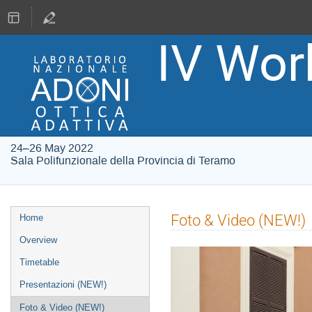
IV Wo
24–26 May 2022
Sala Polifunzionale della Provincia di Teramo
Event
Foto & Video (NEW!)
Home
menu
Overview
Timetable
Presentazioni (NEW!)
Foto & Video (NEW!)