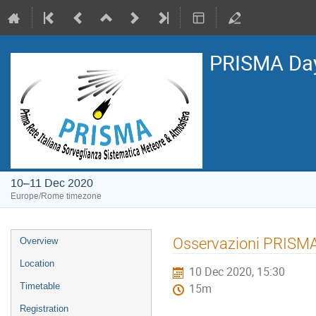
PRISMA Da
10–11 Dec 2020
Europe/Rome timezone
Event
Osservazioni PRISMA 
Overview
menu
Location
10 Dec 2020, 15:30
Timetable
15m
Registration