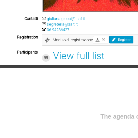
Contatti
giuliana.giobbi@inaf.it
segreteria@sait.it
06 94286427
Registration
Modulo di registrazione
99
Register
Participants
View full list
99
The agenda o