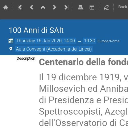
Back
100 Anni di SAIt
Thursday 16 Jan 2020, 14:00
→
19:30
Europe/Rome
Aula Convegni (Accademia dei Lincei)
Centenario della fond
Description
Il 19 dicembre 1919, 
Millosevich ed Anniba
di Presidenza e Presid
Spettroscopisti, Azeg
dell'Osservatorio di 