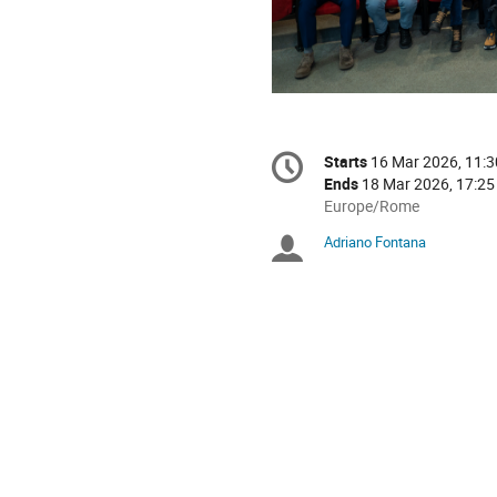
Conference
Starts
16 Mar 2026, 11:3
Date/Time
information
Ends
18 Mar 2026, 17:25
All
Europe/Rome
times
Adriano Fontana
Chairpersons
are
in
Europe/Rome