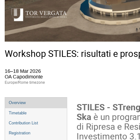
Workshop STILES: risultati e prosp
16–18 Mar 2026
OA Capodimonte
Europe/Rome timezone
Event
Overview
STILES
-
STrengt
menu
Ska
è un progra
Timetable
di Ripresa e Re
Contribution List
Investimento 3.
Registration