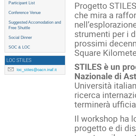
Progetto STILE
Participant List
che mira a raffor
Conference Venue
nell’esplorazion
Suggested Accomodation and
Free Shuttle
strumenti per i d
Social Dinner
prossimi decenni
SOC & LOC
Square Kilomete
LOC STILES
STILES è un pro
loc_stiles@oacn.inaf.it
Nazionale di Ast
Università italia
ricerca internazi
terminerà ufficia
Il workshop ha lo
progetto e di dis