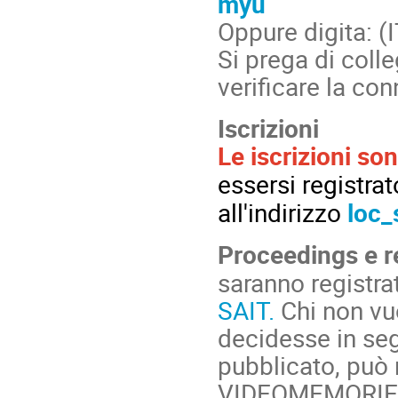
myu
Oppure digita: ‪
Si prega di coll
verificare la co
Iscrizioni
Le iscrizioni so
essersi
registrat
all'indirizzo
loc_
Proceedings e re
saranno registrat
SAIT.
Chi non vuo
decidesse in seg
pubblicato, può 
VIDEOMEMORIE al