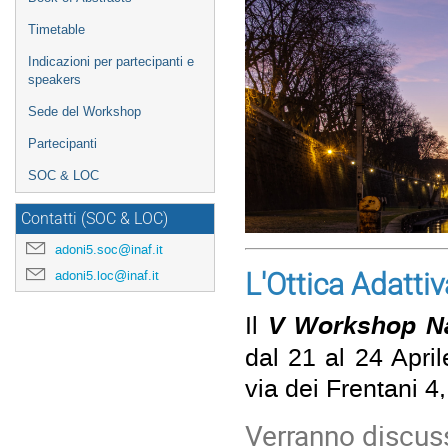
Timetable
Indicazioni per partecipanti e
speakers
Sede del Workshop
Partecipanti
SOC & LOC
Contatti (SOC & LOC)
adoni5.soc@inaf.it
L'Ottica Adattiv
adoni5.loc@inaf.it
V Workshop Naz
Il
dal 21 al 24 Apri
via dei Frentani 
Verranno discuss