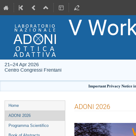
V Wor
21–24 Apr 2026
Centro Congressi Frentani
Important Privacy Notice in
Event
ADONI 2026
Home
menu
ADONI 2026
Programma Scientifico
Book of Abstracts