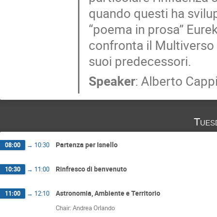
quando questi ha svilu
“poema in prosa” Eurek
confronta il Multivers
suoi predecessori.
Speaker
:
Alberto Capp
Tues
Partenza per Isnello
08:00
→
10:30
Rinfresco di benvenuto
10:30
→
11:00
Astronomia, Ambiente e Territorio
11:00
→
12:10
Chair: Andrea Orlando