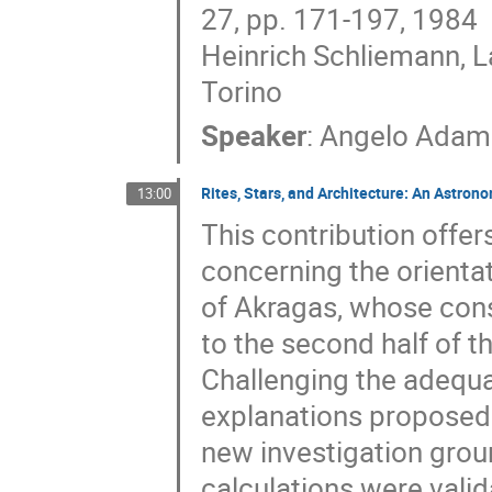
27, pp. 171-197, 1984
Heinrich Schliemann, La
Torino
Speaker
:
Angelo Ada
Rites, Stars, and Architecture: An Astron
13:00
This contribution offe
concerning the orientat
of Akragas, whose cons
to the second half of t
Challenging the adequacy
explanations proposed
new investigation grou
calculations were vali