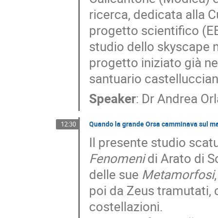
ricerca, dedicata alla C
progetto scientifico (E
studio dello skyscape n
progetto iniziato già n
santuario castelluccian
Speaker
:
Dr
Andrea Or
Quando la grande Orsa camminava sul m
12:30
Il presente studio sca
Fenomeni
di Arato di S
delle sue
Metamorfosi
poi da Zeus tramutati, 
costellazioni.