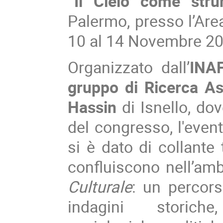
“Il Cielo come stru
Palermo, presso l’Area
10 al 14 Novembre 20
Organizzato dall’
INA
gruppo di Ricerca As
Hassin
di Isnello, dov
del congresso, l'event
si è dato di collante 
confluiscono nell’am
Culturale
: un percor
indagini storiche