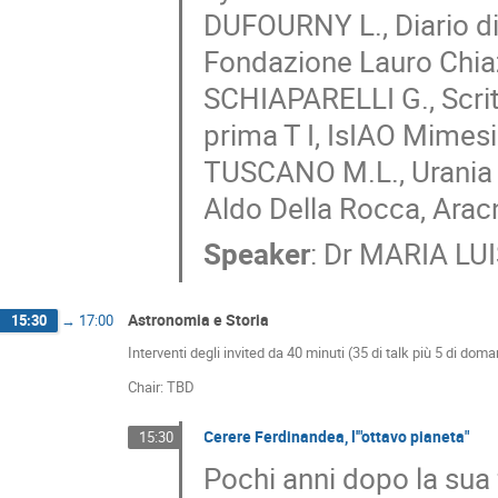
DUFOURNY L., Diario d
Fondazione Lauro Chiaz
SCHIAPARELLI G., Scritt
prima T I, IsIAO Mimesi
TUSCANO M.L., Urania P
Aldo Della Rocca, Arac
Speaker
:
Dr
MARIA LU
Astronomia e Storia
15:30
→
17:00
Interventi degli invited da 40 minuti (35 di talk più 5 di dom
Chair: TBD
Cerere Ferdinandea, l'"ottavo pianeta"
15:30
Pochi anni dopo la sua 