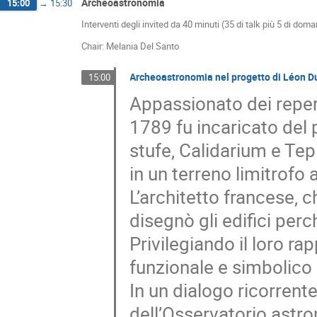
Archeoastronomia
15:00
→
15:30
Interventi degli invited da 40 minuti (35 di talk più 5 di dom
Chair: Melania Del Santo
Archeoastronomia nel progetto di Léon Du
15:00
Appassionato dei repert
1789 fu incaricato del
stufe, Calidarium e Tep
in un terreno limitrofo a
L’architetto francese, 
disegnò gli edifici per
Privilegiando il loro ra
funzionale e simbolico 
In un dialogo ricorrent
dell’Osservatorio astr