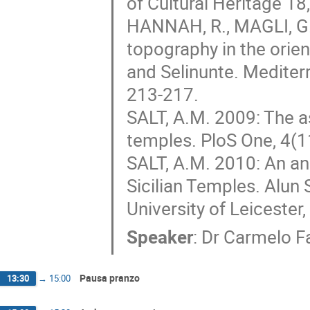
of Cultural Heritage 18
HANNAH, R., MAGLI, G.
topography in the orie
and Selinunte. Mediter
213-217.
SALT, A.M. 2009: The a
temples. PloS One, 4(11
SALT, A.M. 2010: An an
Sicilian Temples. Alun S
University of Leicester
Speaker
:
Dr
Carmelo F
Pausa pranzo
13:30
→
15:00