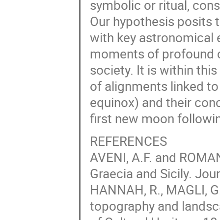
symbolic or ritual, con
Our hypothesis posits t
with key astronomical 
moments of profound cu
society. It is within th
of alignments linked to 
equinox) and their con
first new moon followi
REFERENCES
AVENI, A.F. and ROMAN
Graecia and Sicily. Jou
HANNAH, R., MAGLI, G
topography and landsca