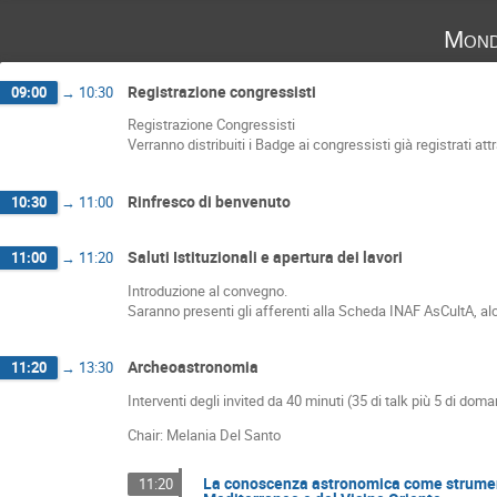
Mond
Registrazione congressisti
09:00
→
10:30
Registrazione Congressisti
Verranno distribuiti i Badge ai congressisti già registrati a
Rinfresco di benvenuto
10:30
→
11:00
Saluti Istituzionali e apertura dei lavori
11:00
→
11:20
Introduzione al convegno.
Saranno presenti gli afferenti alla Scheda INAF AsCultA, a
Archeoastronomia
11:20
→
13:30
Interventi degli invited da 40 minuti (35 di talk più 5 di dom
Chair: Melania Del Santo
La conoscenza astronomica come strument
11:20