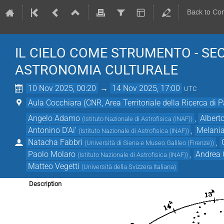
Back to Co
IL CIELO COME STRUMENTO - S
ASTRONOMIA CULTURALE
10 Nov 2025, 00:20
→
14 Nov 2025, 17:00
UTC
Aula Cocchiara (CNR, Area Territoriale della Ricerca di 
Angelo Adamo
,
Albert
(
Istituto Nazionale di Astrofisica (INAF)
)
Antonino D'Ai'
,
Melania
(
Istituto Nazionale di Astrofisica (INAF)
)
Natacha Fabbri
,
(
Università di Siena e Museo Galileo (Firenze)
)
Paolo Molaro
,
Andrea 
(
Istituto Nazionale di Astrofisica (INAF)
)
Matteo Vegetti
(
Università della Svizzera Italiana
)
Description