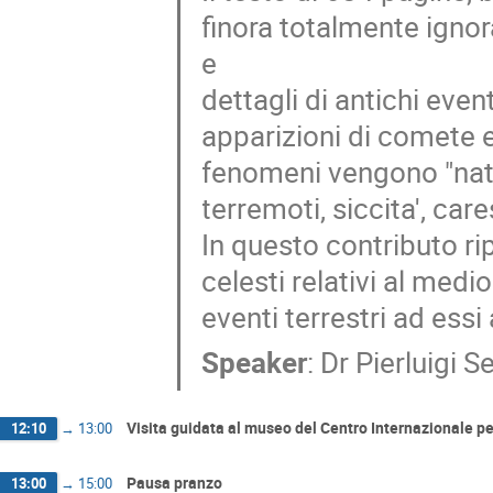
finora totalmente ignor
e
dettagli di antichi event
apparizioni di comete e 
fenomeni vengono "natu
terremoti, siccita', car
In questo contributo r
celesti relativi al medioe
eventi terrestri ad essi 
Speaker
:
Dr
Pierluigi Se
Visita guidata al museo del Centro Internazionale 
12:10
→
13:00
Pausa pranzo
13:00
→
15:00