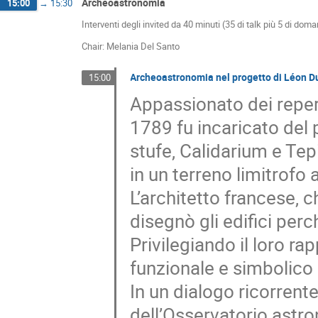
Archeoastronomia
15:00
→
15:30
Interventi degli invited da 40 minuti (35 di talk più 5 di dom
Chair: Melania Del Santo
Archeoastronomia nel progetto di Léon Du
15:00
Appassionato dei repert
1789 fu incaricato del
stufe, Calidarium e Tep
in un terreno limitrofo a
L’architetto francese, 
disegnò gli edifici per
Privilegiando il loro ra
funzionale e simbolico 
In un dialogo ricorrent
dell’Osservatorio astr