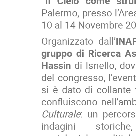
“Il Cielo come stru
Palermo, presso l’Area
10 al 14 Novembre 20
Organizzato dall’
INA
gruppo di Ricerca As
Hassin
di Isnello, dov
del congresso, l'event
si è dato di collante 
confluiscono nell’am
Culturale
: un percor
indagini storiche