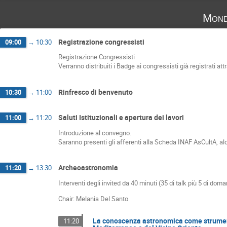
Mond
Registrazione congressisti
09:00
→
10:30
Registrazione Congressisti
Verranno distribuiti i Badge ai congressisti già registrati a
Rinfresco di benvenuto
10:30
→
11:00
Saluti Istituzionali e apertura dei lavori
11:00
→
11:20
Introduzione al convegno.
Saranno presenti gli afferenti alla Scheda INAF AsCultA, a
Archeoastronomia
11:20
→
13:30
Interventi degli invited da 40 minuti (35 di talk più 5 di dom
Chair: Melania Del Santo
La conoscenza astronomica come strument
11:20