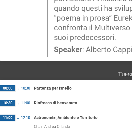
quando questi ha svilu
“poema in prosa” Eurek
confronta il Multivers
suoi predecessori.
Speaker
:
Alberto Capp
Tues
Partenza per Isnello
08:00
→
10:30
Rinfresco di benvenuto
10:30
→
11:00
Astronomia, Ambiente e Territorio
11:00
→
12:10
Chair: Andrea Orlando