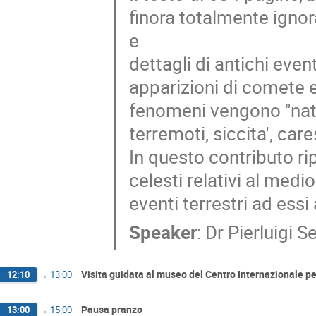
finora totalmente ignor
e
dettagli di antichi event
apparizioni di comete e 
fenomeni vengono "natu
terremoti, siccita', car
In questo contributo r
celesti relativi al medioe
eventi terrestri ad essi 
Speaker
:
Dr
Pierluigi Se
Visita guidata al museo del Centro Internazionale 
12:10
→
13:00
Pausa pranzo
13:00
→
15:00