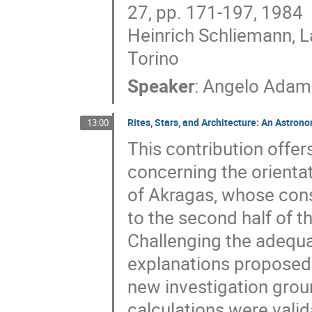
27, pp. 171-197, 1984
Heinrich Schliemann, La
Torino
Speaker
:
Angelo Ada
Rites, Stars, and Architecture: An Astron
13:00
This contribution offe
concerning the orientat
of Akragas, whose cons
to the second half of t
Challenging the adequacy
explanations proposed
new investigation grou
calculations were vali