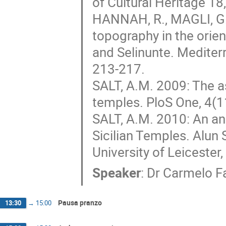
of Cultural Heritage 18
HANNAH, R., MAGLI, G.
topography in the orie
and Selinunte. Mediter
213-217.
SALT, A.M. 2009: The a
temples. PloS One, 4(11
SALT, A.M. 2010: An an
Sicilian Temples. Alun S
University of Leicester
Speaker
:
Dr
Carmelo F
Pausa pranzo
13:30
→
15:00