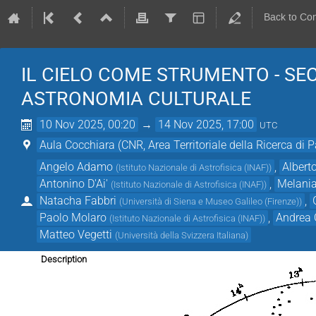
Back to Co
IL CIELO COME STRUMENTO - S
ASTRONOMIA CULTURALE
10 Nov 2025, 00:20
→
14 Nov 2025, 17:00
UTC
Aula Cocchiara (CNR, Area Territoriale della Ricerca di 
Angelo Adamo
,
Albert
(
Istituto Nazionale di Astrofisica (INAF)
)
Antonino D'Ai'
,
Melania
(
Istituto Nazionale di Astrofisica (INAF)
)
Natacha Fabbri
,
(
Università di Siena e Museo Galileo (Firenze)
)
Paolo Molaro
,
Andrea 
(
Istituto Nazionale di Astrofisica (INAF)
)
Matteo Vegetti
(
Università della Svizzera Italiana
)
Description