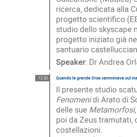
ricerca, dedicata alla C
progetto scientifico (E
studio dello skyscape n
progetto iniziato già n
santuario castelluccian
Speaker
:
Dr
Andrea Or
Quando la grande Orsa camminava sul m
12:30
Il presente studio sca
Fenomeni
di Arato di S
delle sue
Metamorfosi
poi da Zeus tramutati, 
costellazioni.