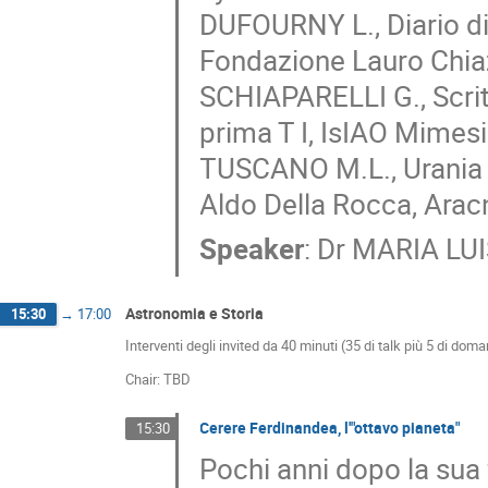
DUFOURNY L., Diario d
Fondazione Lauro Chiaz
SCHIAPARELLI G., Scritt
prima T I, IsIAO Mimesi
TUSCANO M.L., Urania P
Aldo Della Rocca, Arac
Speaker
:
Dr
MARIA LU
Astronomia e Storia
15:30
→
17:00
Interventi degli invited da 40 minuti (35 di talk più 5 di dom
Chair: TBD
Cerere Ferdinandea, l'"ottavo pianeta"
15:30
Pochi anni dopo la sua 