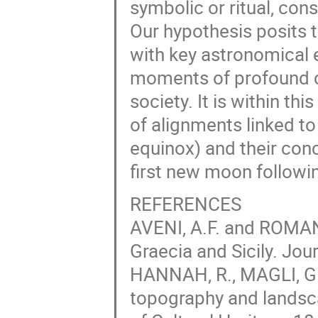
symbolic or ritual, con
Our hypothesis posits t
with key astronomical 
moments of profound cu
society. It is within th
of alignments linked to 
equinox) and their con
first new moon followi
REFERENCES
AVENI, A.F. and ROMAN
Graecia and Sicily. Jou
HANNAH, R., MAGLI, G
topography and landsca