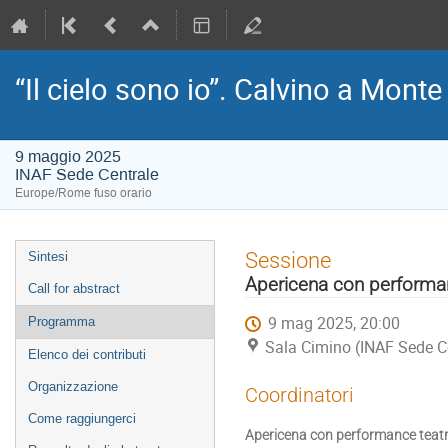
“Il cielo sono io”. Calvino a Mont
9 maggio 2025
INAF Sede Centrale
Europe/Rome fuso orario
Event
Sessione
Sintesi
menu
Apericena con performan
Call for abstract
9 mag 2025, 20:00
Programma
Sala Cimino (INAF Sede C
Elenco dei contributi
Organizzazione
Coordinatori
Come raggiungerci
Apericena con performance teatr