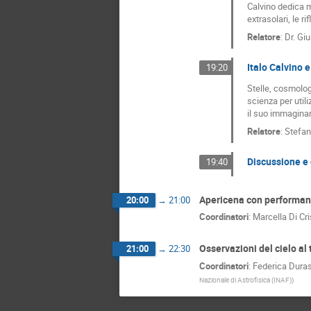
Calvino dedica m
extrasolari, le r
Relatore
:
Dr.
Giu
Italo Calvino 
19:20
Stelle, cosmolog
scienza per util
il suo immaginari
Relatore
:
Stefan
Discussione e 
19:40
Apericena con performan
20:00
→
21:00
Coordinatori
:
Marcella Di Cr
Osservazioni del cielo a
21:00
→
22:30
Coordinatori
:
Federica Dura
Nazionale di Astrofisica (INAF)
)