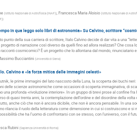
ne
,
Francesca Maria Aloisio
(
Istituto Nazionale di Astrofisica (INAF)
)
(
Istituto Nazionale di Astro
F)
)
tempo in qua leggo solo libri di astronomia» Su Calvino, scrittore “cosm
o punto della sua carriera di scrittore, Italo Calvino decide di dar vita a una “let
progetto di narrazione così diverso da quelli fino ad allora realizzati? Che cosa 
re racconti cosmicomici? È un progetto che lo allontana dal mondo, rinunciatario 
assimo Bucciantini
(
Università di Siena
)
lo. Calvino e «la forza mitica delle immagini celesti»
putnik, le prime immagini del lato nascosto della Luna, la scoperta dei buchi neri:
ni delle scienze astronomiche come occasioni di scoperta immaginativa, di scarto
 una profonda «rivoluzione interiore». In un gruppo di brevi prose al confine fra l’
rso di quasi trenta anni, la contemplazione dell’ordine e del disordine della volta 
tutto, anche ciò che non è ancora dicibile, che non è ancora pensabile. In una s
ino rilancia il ruolo della letteratura come dimensione in cui si costruiscono e si
 possibilità che ha l’uomo di confrontarsi con se stesso, con l'universo, con il futur
sca Rubini
(
Sapienza Università di Roma
)