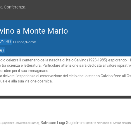
sta Conferenza
alvino a Monte Mario
22:30
Europe/Rome
e)
io celebra il centenario della nascita di Italo Calvino (1923-1985) esplorando il 
o tra scienza e letteratura. Particolare attenzione sarà dedicata al valore ispirati
di idee per il suo immaginario.
 far rivivere l’esperienza di osservazione del cielo che lo stesso Calvino fece al
ttuale e alla sua visione cosmica.
a
,
Salvatore Luigi Guglielmino
(
Sapienza Università di Roma
)
(
Istituto Nazionale di Astrofisica (I