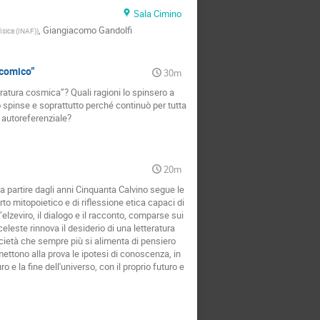
Sala Cimino
,
Giangiacomo Gandolfi
fisica (INAF)
)
icomico”
30m
teratura cosmica”? Quali ragioni lo spinsero a
lo spinse e soprattutto perché continuò per tutta
e autoreferenziale?
20m
 a partire dagli anni Cinquanta Calvino segue le
 mitopoietico e di riflessione etica capaci di
elzeviro, il dialogo e il racconto, comparse sui
celeste rinnova il desiderio di una letteratura
ocietà che sempre più si alimenta di pensiero
 mettono alla prova le ipotesi di conoscenza, in
o e la fine dell'universo, con il proprio futuro e