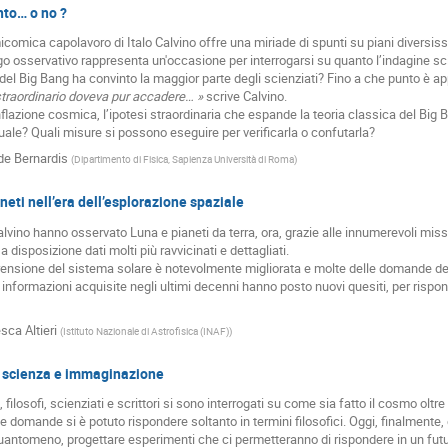
nto… o no ?
comica capolavoro di Italo Calvino offre una miriade di spunti su piani diversiss
 osservativo rappresenta un'occasione per interrogarsi su quanto l’indagine scien
del Big Bang ha convinto la maggior parte degli scienziati? Fino a che punto è appl
straordinario doveva pur accadere… »
scrive Calvino.
nflazione cosmica, l’ipotesi straordinaria che espande la teoria classica del Big 
uale? Quali misure si possono eseguire per verificarla o confutarla?
de Bernardis
(
Dipartimento di Fisica, Sapienza Università di Roma
)
neti nell’era dell’esplorazione spaziale
Calvino hanno osservato Luna e pianeti da terra, ora, grazie alle innumerevoli mis
 disposizione dati molti più ravvicinati e dettagliati.
nsione del sistema solare è notevolmente migliorata e molte delle domande del 
informazioni acquisite negli ultimi decenni hanno posto nuovi quesiti, per rispon
sca Altieri
(
Istituto Nazionale di Astrofisica (INAF)
)
a scienza e immaginazione
, filosofi, scienziati e scrittori si sono interrogati su come sia fatto il cosmo oltre
e domande si è potuto rispondere soltanto in termini filosofici. Oggi, finalmente, è
quantomeno, progettare esperimenti che ci permetteranno di rispondere in un futu