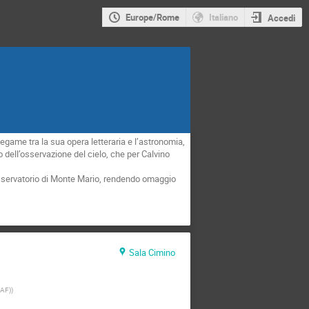
Europe/Rome
Italiano
Accedi
legame tra la sua opera letteraria e l’astronomia,
vo dell’osservazione del cielo, che per Calvino
l’Osservatorio di Monte Mario, rendendo omaggio
Sala Cimino
NAF)
)