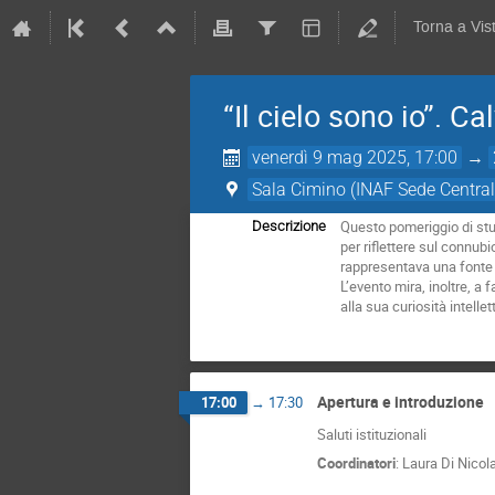
Torna a Vi
“Il cielo sono io”. C
venerdì 9 mag 2025, 17:00
→
Sala Cimino (INAF Sede Central
Questo pomeriggio di stud
Descrizione
per riflettere sul connubi
rappresentava una fonte 
L’evento mira, inoltre, a
alla sua curiosità intelle
Apertura e introduzione
17:00
→
17:30
Saluti istituzionali
Coordinatori
:
Laura Di Nicol