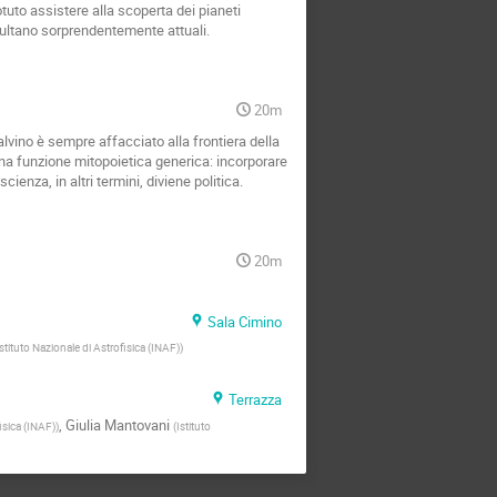
tuto assistere alla scoperta dei pianeti
risultano sorprendentemente attuali.
20m
alvino è sempre affacciato alla frontiera della
una funzione mitopoietica generica: incorporare
ienza, in altri termini, diviene politica.
20m
Sala Cimino
Istituto Nazionale di Astrofisica (INAF)
)
Terrazza
,
Giulia Mantovani
fisica (INAF)
)
(
Istituto