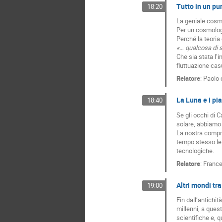
Tutto in un pu
18:20
La geniale cosmi
Per un cosmologo
Perché la teoria 
«… qualcosa di 
Che sia stata l’i
fluttuazione cas
Relatore
:
Paolo 
La Luna e i pia
18:40
Se gli occhi di 
solare, abbiamo a
La nostra compre
tempo stesso le 
tecnologiche.
Relatore
:
France
Altri mondi tr
19:00
Fin dall’antichità
millenni, a quest
scientifiche e, 