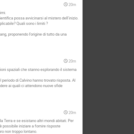
20m
imi.
tifica possa avvicinarsi al mistero dell’inizio.
icabile? Quali sono i limiti ?
Bang, proponendo l’origine di tutto da una
20m
sioni spaziali che stanno esplorando il sistema
periodo di Calvino hanno trovato risposta. Al
dere ai quali ci attendono nuove sfide
20m
 la Terra e se esistano altri mondi abitati. Per
 possibile iniziare a fornire risposte
ro non troppo lontano.