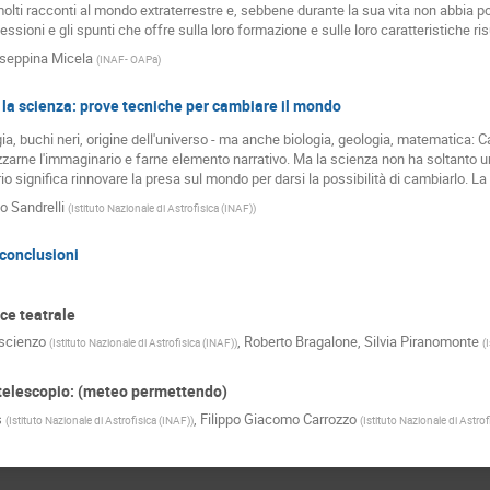
olti racconti al mondo extraterrestre e, sebbene durante la sua vita non abbia po
iflessioni e gli spunti che offre sulla loro formazione e sulle loro caratteristiche 
seppina Micela
(
INAF- OAPa
)
e la scienza: prove tecniche per cambiare il mondo
ia, buchi neri, origine dell'universo - ma anche biologia, geologia, matematica: C
izzarne l'immaginario e farne elemento narrativo. Ma la scienza non ha soltanto 
o significa rinnovare la presa sul mondo per darsi la possibilità di cambiarlo. La sc
o Sandrelli
(
Istituto Nazionale di Astrofisica (INAF)
)
conclusioni
ce teatrale
iscienzo
,
Roberto Bragalone
,
Silvia Piranomonte
(
Istituto Nazionale di Astrofisica (INAF)
)
(
l telescopio: (meteo permettendo)
s
,
Filippo Giacomo Carrozzo
(
Istituto Nazionale di Astrofisica (INAF)
)
(
Istituto Nazionale di Astro