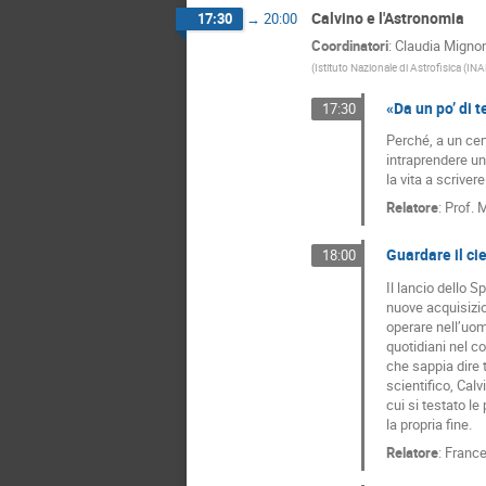
Calvino e l'Astronomia
17:30
→
20:00
Coordinatori
:
Claudia Migno
(
Istituto Nazionale di Astrofisica (INA
«Da un po’ di 
17:30
Perché, a un cert
intraprendere un 
la vita a scrive
Relatore
:
Prof.
M
Guardare il cie
18:00
Il lancio dello S
nuove acquisizio
operare nell’uomo
quotidiani nel co
che sappia dire 
scientifico, Calv
cui si testato le
la propria fine.
Relatore
:
France