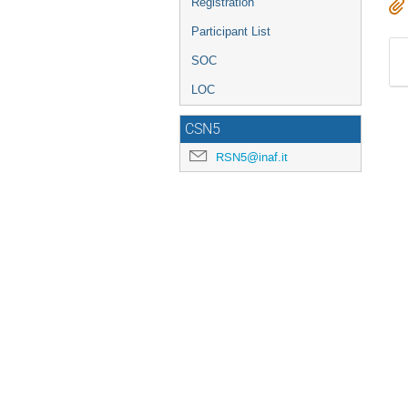
Registration
Participant List
SOC
LOC
CSN5
RSN5@inaf.it