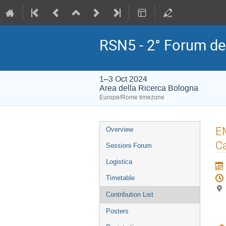
RSN5 - 2° Forum del
1–3 Oct 2024
Area della Ricerca Bologna
Europe/Rome timezone
Event
EM
Overview
menu
C
Sessioni Forum
Logistica
Timetable
Contribution List
Posters