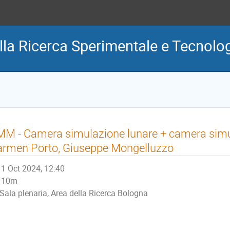
la Ricerca Sperimentale e Tecnolog
M - Camera simulazione lunare + camera simu
armen Porto, Giuseppe Mongelluzzo
1 Oct 2024, 12:40
10m
Sala plenaria, Area della Ricerca Bologna