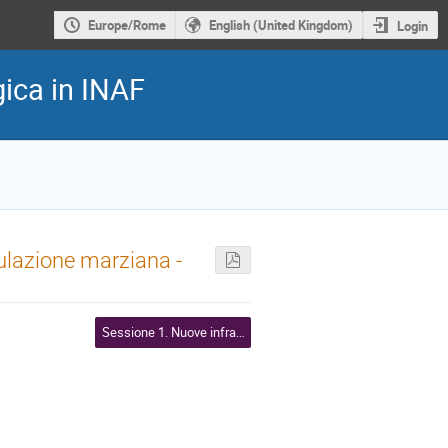
Europe/Rome
English (United Kingdom)
Login
ica in INAF
lazione marziana -
Sessione 1. Nuove infrastrutture laboratoriali