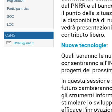
Registration
dal PNRR e al bando
Participant List
il punto della situa
SOC
la disponibilità di 
LOC
vedrà presentazioni
contributo libero.
CSN5
Nuove tecnologie
:
RSN5@inaf.it
Quali saranno le nu
consentiranno all’I
progetti del prossi
In questa sessione 
futuro cambieranno
gli strumenti infor
stimolare lo svilup
efficace l'innovazio