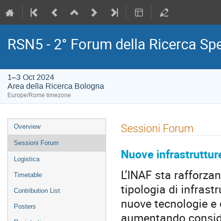
RSN5 - 2° Forum della Ricerca Sp
1–3 Oct 2024
Area della Ricerca Bologna
Europe/Rome timezone
Event
Sessioni Forum
Overview
menu
Sessioni Forum
Nuove infrastrutture
Logistica
L’INAF sta rafforzan
Timetable
tipologia di infrast
Contribution List
nuove tecnologie e
Posters
aumentando consider