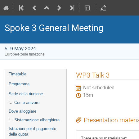
Spoke 3 General Meeting
5–9 May 2024
Europe/Rome timezone
Event
WP3 Talk 3
Timetable
menu
Programma
Not scheduled
Sede della riunione
15m
Come arrivare
Dove alloggiare
Presentation materi
Sistemazione alberghiera
Istruzioni per il pagamento
della quota
There are no materials yet.