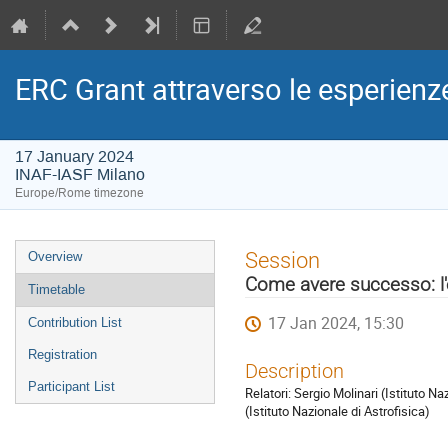
ERC Grant attraverso le esperienze 
17 January 2024
INAF-IASF Milano
Europe/Rome timezone
Event
Session
Overview
menu
Come avere successo: l'
Timetable
17 Jan 2024, 15:30
Contribution List
Registration
Description
Participant List
Relatori: Sergio Molinari (Istituto N
(Istituto Nazionale di Astrofisica)