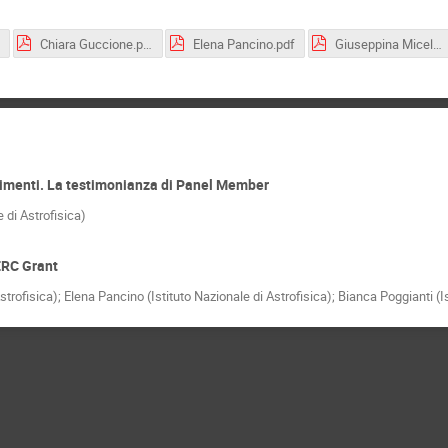
Chiara Guccione.pdf
Elena Pancino.pdf
Giuseppina Micela.pdf
rimenti. La testimonianza di Panel Member
 di Astrofisica)
ERC Grant
Astrofisica); Elena Pancino (Istituto Nazionale di Astrofisica); Bianca Poggianti (I