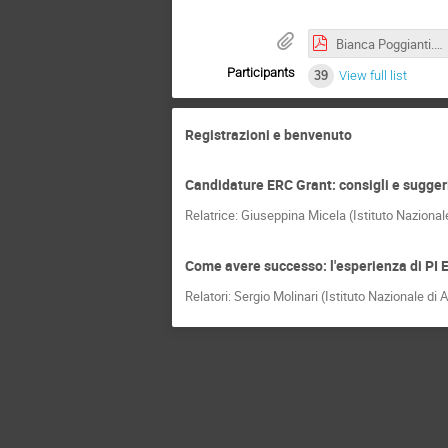
Bianca Poggianti.pdf
Participants
39
View full list
Registrazioni e benvenuto
Candidature ERC Grant: consigli e sugge
Relatrice: Giuseppina Micela (Istituto Nazionale
Come avere successo: l'esperienza di PI 
Relatori: Sergio Molinari (Istituto Nazionale di 