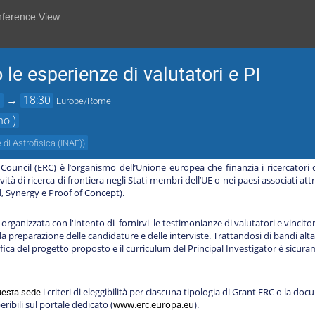
nference View
le esperienze di valutatori e PI
0
→
18:30
Europe/Rome
no )
e di Astrofisica (INAF)
)
uncil (ERC) è l’organismo dell’Unione europea che finanzia i ricercatori di
tà di ricerca di frontiera negli Stati membri dell’UE o nei paesi associati attr
, Synergy e Proof of Concept).
organizzata con l'intento di fornirvi le testimonianze di valutatori e vincito
a preparazione delle candidature e delle interviste.
Trattandosi di bandi alta
ifica del progetto proposto e il curriculum del Principal Investigator è sicur
questa sede
i criteri di eleggibilità per ciascuna tipologia di Grant ERC o la 
ibili sul portale dedicato (
www.erc.europa.eu
).