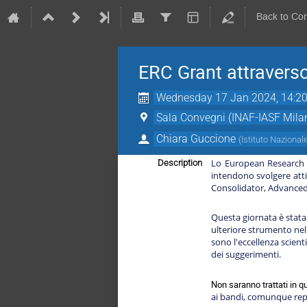
Back to Co
ERC Grant attraverso 
Wednesday 17 Jan 2024, 14:2
Sala Convegni (INAF-IASF Mila
Chiara Guccione
(
Istituto Nazional
Lo European Research Co
Description
intendono svolgere attivi
Consolidator, Advanced
Questa giornata è stata 
ulteriore strumento nell
sono l'eccellenza scient
dei suggerimenti.
Non saranno trattati in 
ai bandi, comunque reper