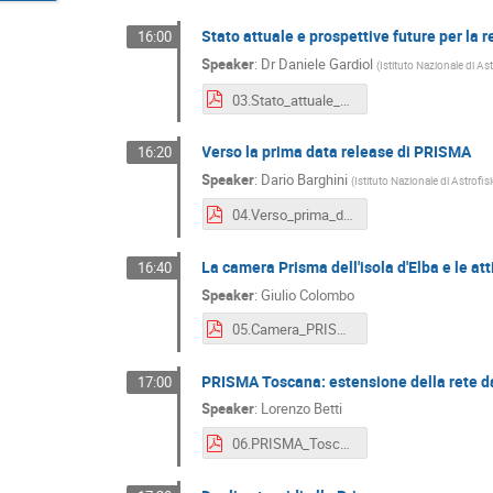
Stato attuale e prospettive future per la
16:00
Speaker
:
Dr
Daniele Gardiol
(
Istituto Nazionale di As
03.Stato_attuale_prospettive_future_PRISMA.pdf
Verso la prima data release di PRISMA
16:20
Speaker
:
Dario Barghini
(
Istituto Nazionale di Astrofis
04.Verso_prima_data-release_PRISMA.pdf
La camera Prisma dell'isola d'Elba e le att
16:40
Speaker
:
Giulio Colombo
05.Camera_PRISMA_Isola_Elba.pdf
PRISMA Toscana: estensione della rete dal
17:00
Speaker
:
Lorenzo Betti
06.PRISMA_Toscana_estensione_Chianti_Piombino_e_sud_regione.pdf