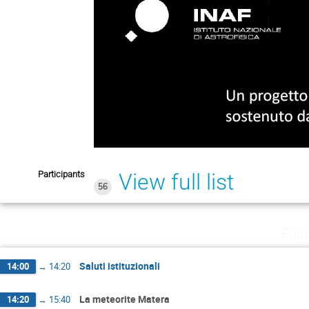
Participants
View full list
56
Fri
Saluti istituzionali
14:00
→
14:20
La meteorite Matera
14:20
→
15:40