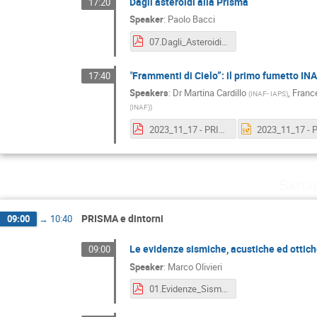
Dagli asteroidi alla Prisma
17:20
Speaker
:
Paolo Bacci
07.Dagli_Asteroidi_alla_PRISMA.pdf
"Frammenti di Cielo”: il primo fumetto I
17:40
Speakers
:
Dr
Martina Cardillo
,
Franc
(
INAF- IAPS
)
(INAF)
)
2023_11_17 - PRISMA_Day_FINALE_v5.pdf
Satur
PRISMA e dintorni
09:00
→
10:40
Le evidenze sismiche, acustiche ed ottiche
09:00
Speaker
:
Marco Olivieri
01.Evidenze_Sismiche_acustiche_ottiche_Bolide_5_Marzo_2022.pdf