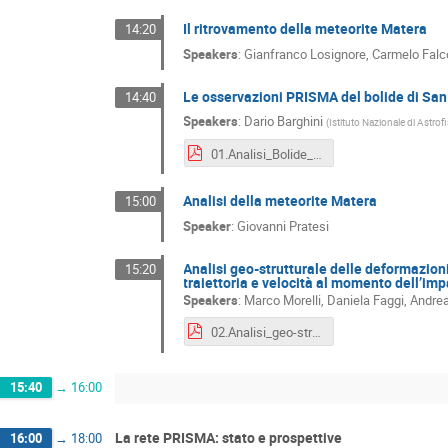
Il ritrovamento della meteorite Matera
14:20
Speakers
:
Gianfranco Losignore
,
Carmelo Falc
Le osservazioni PRISMA del bolide di San 
14:40
Speakers
:
Dario Barghini
(
Istituto Nazionale di Astrof
01.Analisi_Bolide_Matera.pdf
Analisi della meteorite Matera
15:00
Speaker
:
Giovanni Pratesi
Analisi geo-strutturale delle deformazioni 
15:20
traiettoria e velocità al momento dell’imp
Speakers
:
Marco Morelli
,
Daniela Faggi
,
Andrea
02.Analisi_geo-strutturale_deformazioni_Bolide_Matera.pdf
15:40
→
16:00
La rete PRISMA: stato e prospettive
16:00
→
18:00