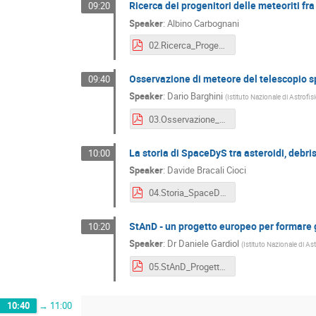
Ricerca dei progenitori delle meteoriti fra
09:20
Speaker
:
Albino Carbognani
02.Ricerca_Progenitori_NEA.pdf
Osservazione di meteore del telescopio s
09:40
Speaker
:
Dario Barghini
(
Istituto Nazionale di Astrofis
03.Osservazione_Meteore_MiniEUSO_ISS.pdf
La storia di SpaceDyS tra asteroidi, debris
10:00
Speaker
:
Davide Bracali Cioci
04.Storia_SpaceDyS.pdf
StAnD - un progetto europeo per formare g
10:20
Speaker
:
Dr
Daniele Gardiol
(
Istituto Nazionale di As
05.StAnD_Progetto_europeo_difensori_Terra.pdf
10:40
→
11:00