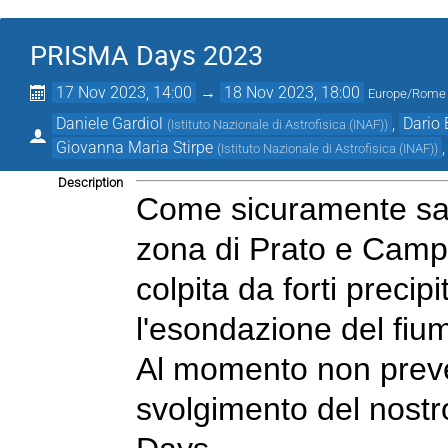
PRISMA Days 2023
17 Nov 2023, 14:00
→
18 Nov 2023, 18:00
Europe/Rome
Daniele Gardiol
,
Dario 
(
Istituto Nazionale di Astrofisica (INAF)
)
Giovanna Maria Stirpe
(
Istituto Nazionale di Astrofisica (INAF)
)
Description
Come sicuramente sape
zona di Prato e Camp
colpita da forti preci
l'esondazione del fiu
Al momento non preved
svolgimento del nost