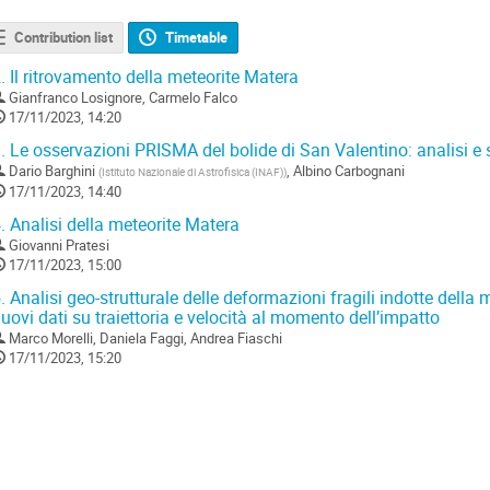
Contribution list
Timetable
.
Il ritrovamento della meteorite Matera
Gianfranco Losignore
,
Carmelo Falco
17/11/2023, 14:20
.
Le osservazioni PRISMA del bolide di San Valentino: analisi e s
Dario Barghini
,
Albino Carbognani
(
Istituto Nazionale di Astrofisica (INAF)
)
17/11/2023, 14:40
.
Analisi della meteorite Matera
Giovanni Pratesi
17/11/2023, 15:00
.
Analisi geo-strutturale delle deformazioni fragili indotte della 
uovi dati su traiettoria e velocità al momento dell’impatto
Marco Morelli
,
Daniela Faggi
,
Andrea Fiaschi
17/11/2023, 15:20