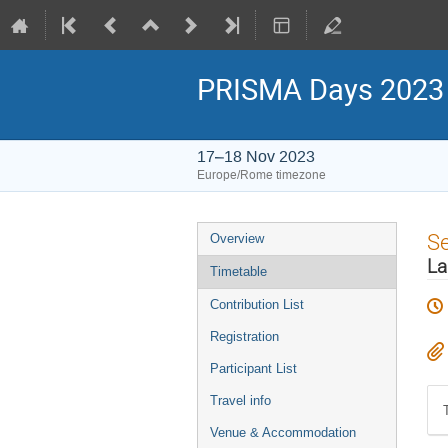
PRISMA Days 2023
17–18 Nov 2023
Europe/Rome timezone
Event
S
Overview
menu
La
Timetable
Contribution List
Registration
Participant List
Travel info
Venue & Accommodation