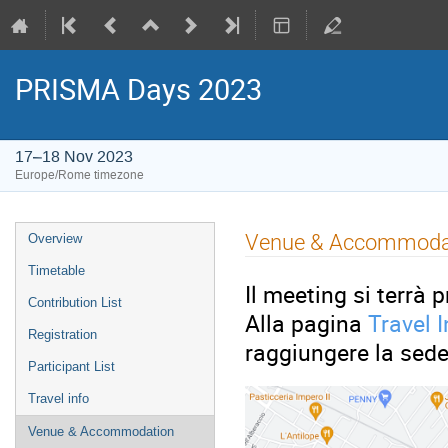
PRISMA Days 2023
17–18 Nov 2023
Europe/Rome timezone
Event
Venue & Accommoda
Overview
menu
Timetable
Il meeting si terrà 
Contribution List
Alla pagina
Travel I
Registration
raggiungere la sede
Participant List
Travel info
Venue & Accommodation