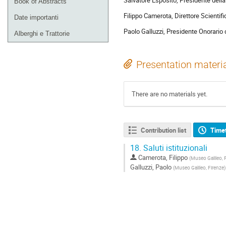
Book of Abstracts
Filippo Camerota, Direttore Scientif
Date importanti
Paolo Galluzzi, Presidente Onorario
Alberghi e Trattorie
Presentation materi
There are no materials yet.
Contribution list
Time
18.
Saluti istituzionali
Camerota, Filippo
(
Museo Galileo, 
Galluzzi, Paolo
(
Museo Galileo, Firenze
)