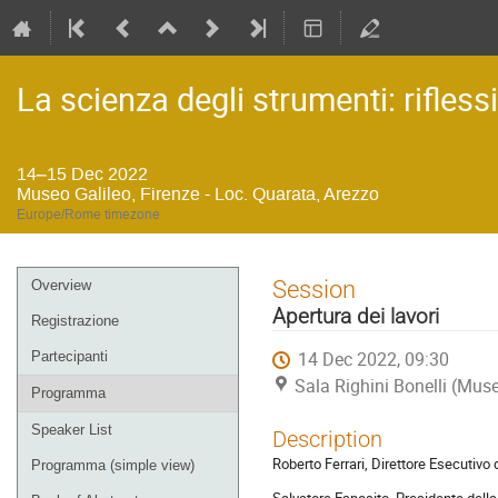
La scienza degli strumenti: riflessi
14–15 Dec 2022
Museo Galileo, Firenze - Loc. Quarata, Arezzo
Europe/Rome timezone
Event
Session
Overview
menu
Apertura dei lavori
Registrazione
14 Dec 2022, 09:30
Partecipanti
Sala Righini Bonelli (Muse
Programma
Speaker List
Description
Roberto Ferrari, Direttore Esecutivo 
Programma (simple view)
Salvatore Esposito, Presidente della