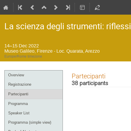
La scienza degli strumenti: riflessi
14–15 Dec 2022
Museo Galileo, Firenze - Loc. Quarata, Arezzo
Europe/Rome timezone
Event
Partecipanti
Overview
menu
38 participants
Registrazione
Partecipanti
Programma
Speaker List
Programma (simple view)