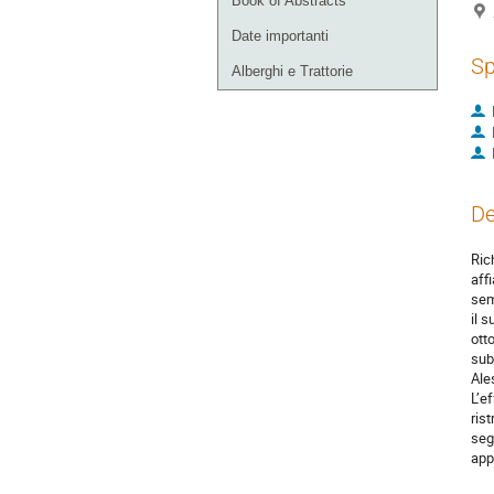
Book of Abstracts
Date importanti
Sp
Alberghi e Trattorie
De
Ric
aff
sem
il 
ott
sub
Ale
L’e
ris
seg
app