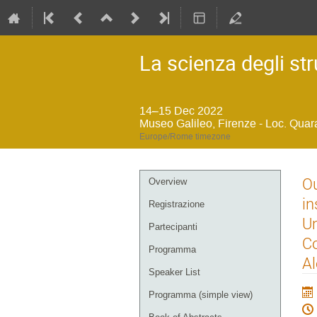
La scienza degli str
14–15 Dec 2022
Museo Galileo, Firenze - Loc. Quar
Europe/Rome timezone
Event
Ou
Overview
menu
in
Registrazione
Un
Partecipanti
Co
Programma
Al
Speaker List
Programma (simple view)