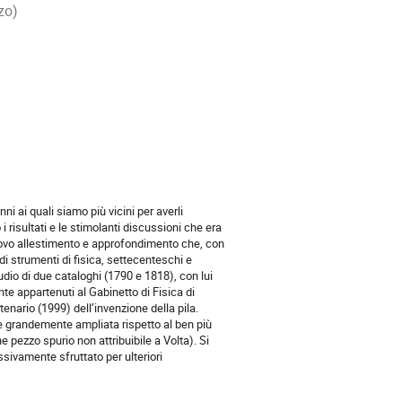
zo)
ni ai quali siamo più vicini per averli
 risultati e le stimolanti discussioni che era
nuovo allestimento e approfondimento che, con
di strumenti di fisica, settecenteschi e
tudio di due cataloghi (1790 e 1818), con lui
te appartenuti al Gabinetto di Fisica di
tenario (1999) dell’invenzione della pila.
a e grandemente ampliata rispetto al ben più
he pezzo spurio non attribuibile a Volta). Si
sivamente sfruttato per ulteriori