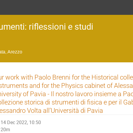
umenti: riflessioni e studi
ata, Arezzo
r work with Paolo Brenni for the Historical coll
struments and for the Physics cabinet of Alessa
iversity of Pavia - Il nostro lavoro insieme a Pao
llezione storica di strumenti di fisica e per il Gab
essandro Volta all’Università di Pavia
14 Dec 2022, 10:50
20m