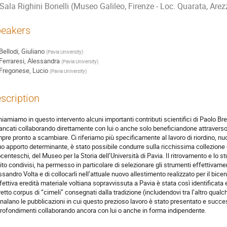
Sala Righini Bonelli (Museo Galileo, Firenze - Loc. Quarata, Arez
eakers
Bellodi, Giuliano
(
Pavia University
)
Ferraresi, Alessandra
(
Pavia University
)
Fregonese, Lucio
(
Pavia University
)
scription
hiamiamo in questo intervento alcuni importanti contributi scientifici di Paolo Bren
iancati collaborando direttamente con lui o anche solo beneficiandone attraverso i
pre pronto a scambiare. Ci riferiamo più specificamente al lavoro di riordino, 
suo apporto determinante, è stato possibile condurre sulla ricchissima collezione 
ocenteschi, del Museo per la Storia dell’Università di Pavia. Il ritrovamento e lo s
ito condivisi, ha permesso in particolare di selezionare gli strumenti effettivamen
ssandro Volta e di collocarli nell’attuale nuovo allestimento realizzato per il bicen
ffettiva eredità materiale voltiana sopravvissuta a Pavia è stata così identificat
tretto corpus di “cimeli” consegnati dalla tradizione (includendovi tra l’altro qualc
nalano le pubblicazioni in cui questo prezioso lavoro è stato presentato e succes
rofondimenti collaborando ancora con lui o anche in forma indipendente.