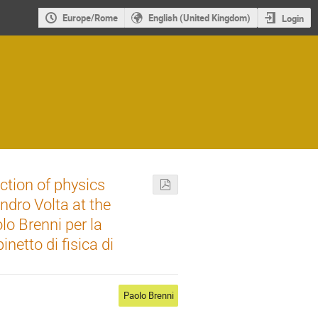
Europe/Rome
English (United Kingdom)
Login
ection of physics
ndro Volta at the
lo Brenni per la
inetto di fisica di
Paolo Brenni