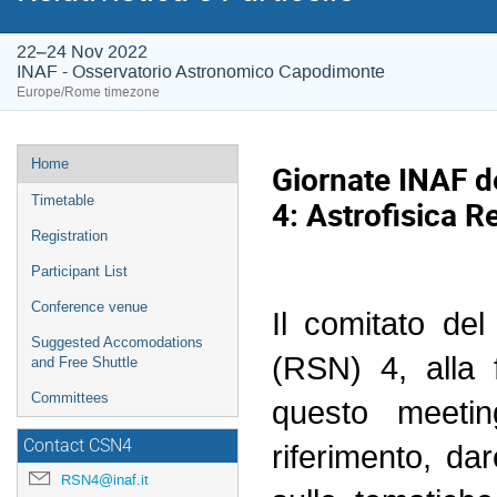
22–24 Nov 2022
INAF - Osservatorio Astronomico Capodimonte
Europe/Rome timezone
Event
Home
Giornate INAF d
menu
Timetable
4: Astrofisica Re
Registration
Participant List
Conference venue
Il comitato de
Suggested Accomodations
(RSN) 4, alla 
and Free Shuttle
Committees
questo meetin
Contact CSN4
riferimento, da
RSN4@inaf.it