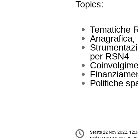
Topics:
Tematiche 
Anagrafica,
Strumentazio
per RSN4
Coinvolgime
Finanziamen
Politiche sp
Conference
Starts
22 Nov 2022, 12:3
Date/Time
information