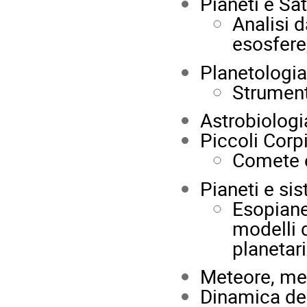
Pianeti e Sate
Analisi d
esosfere
Planetologia
Strument
Astrobiologi
Piccoli Corp
Comete e
Pianeti e sis
Esopiane
modelli d
planetari
Meteore, met
Dinamica dei 