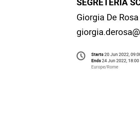
SEGRETERIA SC
Giorgia De Rosa
giorgia.derosa@i
Conference
Starts
20 Jun 2022, 09:0
Date/Time
information
Ends
24 Jun 2022, 18:00
All
Europe/Rome
times
are
in
Europe/Rome